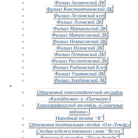
Филиал Заливенский ДК
Филиал Константиновский ДК
Филиал Лесновский клуб
Филиал Луговской ДК
Филиал Маршальский ДК
Филиал Матросовский ДК
Филиал Некрасовский ДК
Филиал Низовский ДК
Филиал Петровский ДК
Филиал Рассветовский ДК
Филиал Рыбновский Клуб
Филиал Ушаковский ДК
Филиал Храбровский ДК
Образцовый хореографический ансамбль
«Калейдоскоп» и «Премьера»
Хореографический ансамбль «Солнечные
зайчики».
Народный театр “В”
Образцовая театральная студия «Оле-Лукойе»
Студия художественного слова “Вслух”
Вокальный ансамбль “После дождя”