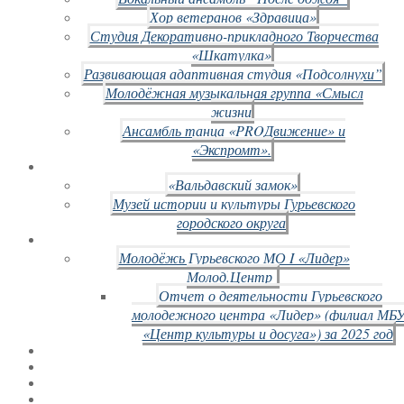
Хор ветеранов «Здравица»
Студия Декоративно-прикладного Творчества
«Шкатулка»
Развивающая адаптивная студия «Подсолнухи”
Молодёжная музыкальная группа «Смысл
жизни
Ансамбль танца «PROДвижение» и
«Экспромт».
«Вальдавский замок»
Музей истории и культуры Гурьевского
городского округа
Молодёжь Гурьевского МО I «Лидер»
Молод.Центр
Отчет о деятельности Гурьевского
молодежного центра «Лидер» (филиал МБ
«Центр культуры и досуга») за 2025 год