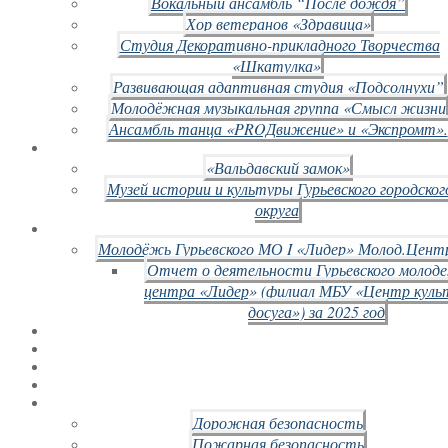
Вокальный ансамбль “После дождя”
Хор ветеранов «Здравица»
Студия Декоративно-прикладного Творчества
«Шкатулка»
Развивающая адаптивная студия «Подсолнухи”
Молодёжная музыкальная группа «Смысл жизни
Ансамбль танца «PROДвижение» и «Экспромт».
«Вальдавский замок»
Музей истории и культуры Гурьевского городског
округа
Молодёжь Гурьевского МО I «Лидер» Молод.Цент
Отчет о деятельности Гурьевского молод
центра «Лидер» (филиал МБУ «Центр куль
досуга») за 2025 год
Дорожная безопасность
Пожарная безопасность