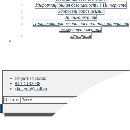
Информационная безопасность в Интернете
Здоровый образ жизни
Антикоррупция
Профилактика безопасности и правонарушения
несовершеннолетних
Терроризм
Обратная связь:
84015133038
ckd_gur@mail.ru
Искать: