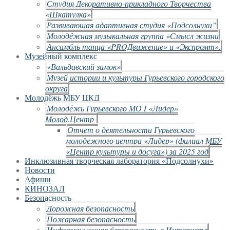
Студия Декоративно-прикладного Творчества
«Шкатулка»
Развивающая адаптивная студия «Подсолнухи”
Молодёжная музыкальная группа «Смысл жизни
Ансамбль танца «PROДвижение» и «Экспромт».
Музейный комплекс
«Вальдавский замок»
Музей истории и культуры Гурьевского городского
округа
Молодёжь МБУ ЦКД
Молодёжь Гурьевского МО I «Лидер»
Молод.Центр
Отчет о деятельности Гурьевского
молодежного центра «Лидер» (филиал МБУ
«Центр культуры и досуга») за 2025 год
Инклюзивная творческая лаборатория «Подсолнухи»
Новости
Афиши
КИНОЗАЛ
Безопасность
Дорожная безопасность
Пожарная безопасность
Информационная безопасность в Интернете