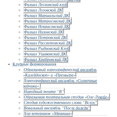
Филиал Лесновский клуб
Филиал Луговской ДК
Филиал Маршальский ДК
Филиал Матросовский ДК
Филиал Некрасовский ДК
Филиал Низовский ДК
Филиал Петровский ДК
Филиал Рассветовский ДК
Филиал Рыбновский Клуб
Филиал Ушаковский ДК
Филиал Храбровский ДК
Клубные формирования
Образцовый хореографический ансамбль
«Калейдоскоп» и «Премьера»
Хореографический ансамбль «Солнечные
зайчики».
Народный театр “В”
Образцовая театральная студия «Оле-Лукойе»
Студия художественного слова “Вслух”
Вокальный ансамбль “После дождя”
Хор ветеранов «Здравица»