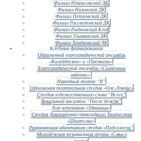
Филиал Некрасовский ДК
Филиал Низовский ДК
Филиал Петровский ДК
Филиал Рассветовский ДК
Филиал Рыбновский Клуб
Филиал Ушаковский ДК
Филиал Храбровский ДК
Клубные формирования
Образцовый хореографический ансамбль
«Калейдоскоп» и «Премьера»
Хореографический ансамбль «Солнечные
зайчики».
Народный театр “В”
Образцовая театральная студия «Оле-Лукойе»
Студия художественного слова “Вслух”
Вокальный ансамбль “После дождя”
Хор ветеранов «Здравица»
Студия Декоративно-прикладного Творчества
«Шкатулка»
Развивающая адаптивная студия «Подсолнухи”
Молодёжная музыкальная группа «Смысл
жизни