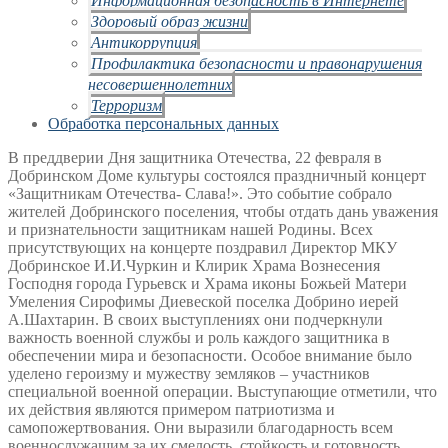
Здоровый образ жизни
Антикоррупция
Профилактика безопасности и правонарушения
несовершеннолетних
Терроризм
Обработка персональных данных
В преддверии Дня защитника Отечества, 22 февраля в
Добринском Доме культуры состоялся праздничный концерт
«Защитникам Отечества- Слава!». Это событие собрало
жителей Добринского поселения, чтобы отдать дань уважения
и признательности защитникам нашей Родины. Всех
присутствующих на концерте поздравил Директор МКУ
Добринское И.И.Чуркин и Клирик Храма Вознесения
Господня города Гурьевск и Храма иконы Божьей Матери
Умеления Сирофимы Диевеской поселка Добрино иерей
А.Шахтарин. В своих выступлениях они подчеркнули
важность военной службы и роль каждого защитника в
обеспечении мира и безопасности. Особое внимание было
уделено героизму и мужеству земляков – участников
специальной военной операции. Выступающие отметили, что
их действия являются примером патриотизма и
самопожертвования. Они выразили благодарность всем
военнослужащим за их смелость, стойкость и готовность