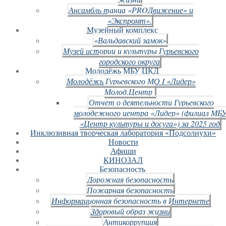
Ансамбль танца «PROДвижение» и
«Экспромт».
Музейный комплекс
«Вальдавский замок»
Музей истории и культуры Гурьевского
городского округа
Молодёжь МБУ ЦКД
Молодёжь Гурьевского МО I «Лидер»
Молод.Центр
Отчет о деятельности Гурьевского
молодежного центра «Лидер» (филиал МБ
«Центр культуры и досуга») за 2025 год
Инклюзивная творческая лаборатория «Подсолнухи»
Новости
Афиши
КИНОЗАЛ
Безопасность
Дорожная безопасность
Пожарная безопасность
Информационная безопасность в Интернете
Здоровый образ жизни
Антикоррупция