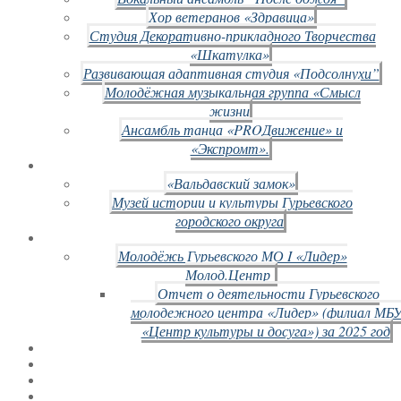
Хор ветеранов «Здравица»
Студия Декоративно-прикладного Творчества
«Шкатулка»
Развивающая адаптивная студия «Подсолнухи”
Молодёжная музыкальная группа «Смысл
жизни
Ансамбль танца «PROДвижение» и
«Экспромт».
«Вальдавский замок»
Музей истории и культуры Гурьевского
городского округа
Молодёжь Гурьевского МО I «Лидер»
Молод.Центр
Отчет о деятельности Гурьевского
молодежного центра «Лидер» (филиал МБ
«Центр культуры и досуга») за 2025 год