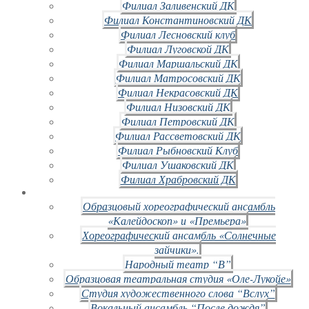
Филиал Заливенский ДК
Филиал Константиновский ДК
Филиал Лесновский клуб
Филиал Луговской ДК
Филиал Маршальский ДК
Филиал Матросовский ДК
Филиал Некрасовский ДК
Филиал Низовский ДК
Филиал Петровский ДК
Филиал Рассветовский ДК
Филиал Рыбновский Клуб
Филиал Ушаковский ДК
Филиал Храбровский ДК
Образцовый хореографический ансамбль
«Калейдоскоп» и «Премьера»
Хореографический ансамбль «Солнечные
зайчики».
Народный театр “В”
Образцовая театральная студия «Оле-Лукойе»
Студия художественного слова “Вслух”
Вокальный ансамбль “После дождя”