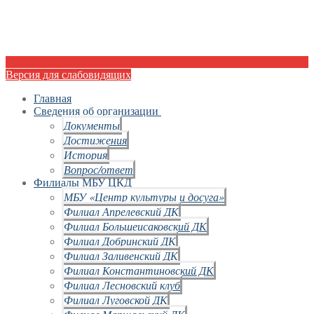
Версия для слабовидящих
Главная
Сведения об организации
Документы
Достижения
История
Вопрос/ответ
Филиалы МБУ ЦКД
МБУ «Центр культуры и досуга»
Филиал Апрелевский ДК
Филиал Большеисаковский ДК
Филиал Добринский ДК
Филиал Заливенский ДК
Филиал Константиновский ДК
Филиал Лесновский клуб
Филиал Луговской ДК