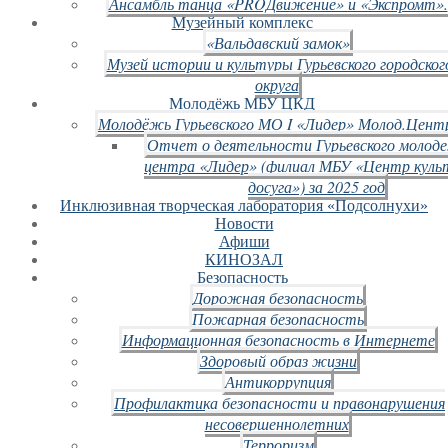
Ансамбль танца «PROДвижение» и «Экспромт».
Музейный комплекс
«Вальдавский замок»
Музей истории и культуры Гурьевского городског
округа
Молодёжь МБУ ЦКД
Молодёжь Гурьевского МО I «Лидер» Молод.Цент
Отчет о деятельности Гурьевского молод
центра «Лидер» (филиал МБУ «Центр куль
досуга») за 2025 год
Инклюзивная творческая лаборатория «Подсолнухи»
Новости
Афиши
КИНОЗАЛ
Безопасность
Дорожная безопасность
Пожарная безопасность
Информационная безопасность в Интернете
Здоровый образ жизни
Антикоррупция
Профилактика безопасности и правонарушения
несовершеннолетних
Терроризм