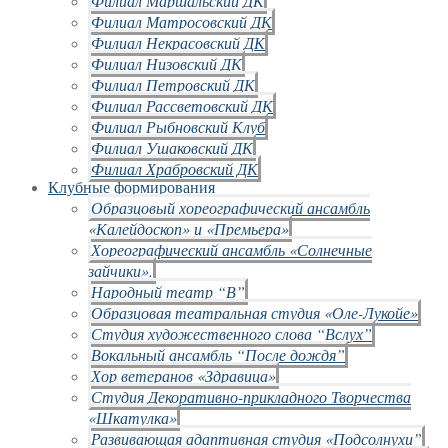
Филиал Маршальский ДК
Филиал Матросовский ДК
Филиал Некрасовский ДК
Филиал Низовский ДК
Филиал Петровский ДК
Филиал Рассветовский ДК
Филиал Рыбновский Клуб
Филиал Ушаковский ДК
Филиал Храбровский ДК
Клубные формирования
Образцовый хореографический ансамбль
«Калейдоскоп» и «Премьера»
Хореографический ансамбль «Солнечные
зайчики».
Народный театр “В”
Образцовая театральная студия «Оле-Лукойе»
Студия художественного слова “Вслух”
Вокальный ансамбль “После дождя”
Хор ветеранов «Здравица»
Студия Декоративно-прикладного Творчества
«Шкатулка»
Развивающая адаптивная студия «Подсолнухи”