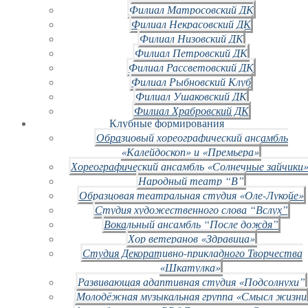
Филиал Матросовский ДК
Филиал Некрасовский ДК
Филиал Низовский ДК
Филиал Петровский ДК
Филиал Рассветовский ДК
Филиал Рыбновский Клуб
Филиал Ушаковский ДК
Филиал Храбровский ДК
Клубные формирования
Образцовый хореографический ансамбль
«Калейдоскоп» и «Премьера»
Хореографический ансамбль «Солнечные зайчики»
Народный театр “В”
Образцовая театральная студия «Оле-Лукойе»
Студия художественного слова “Вслух”
Вокальный ансамбль “После дождя”
Хор ветеранов «Здравица»
Студия Декоративно-прикладного Творчества
«Шкатулка»
Развивающая адаптивная студия «Подсолнухи”
Молодёжная музыкальная группа «Смысл жизни