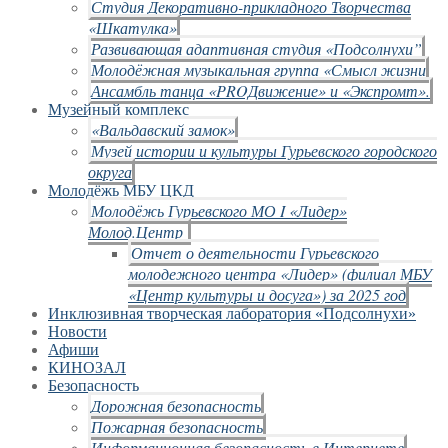
Студия Декоративно-прикладного Творчества
«Шкатулка»
Развивающая адаптивная студия «Подсолнухи”
Молодёжная музыкальная группа «Смысл жизни
Ансамбль танца «PROДвижение» и «Экспромт».
Музейный комплекс
«Вальдавский замок»
Музей истории и культуры Гурьевского городского
округа
Молодёжь МБУ ЦКД
Молодёжь Гурьевского МО I «Лидер»
Молод.Центр
Отчет о деятельности Гурьевского
молодежного центра «Лидер» (филиал МБУ
«Центр культуры и досуга») за 2025 год
Инклюзивная творческая лаборатория «Подсолнухи»
Новости
Афиши
КИНОЗАЛ
Безопасность
Дорожная безопасность
Пожарная безопасность
Информационная безопасность в Интернете