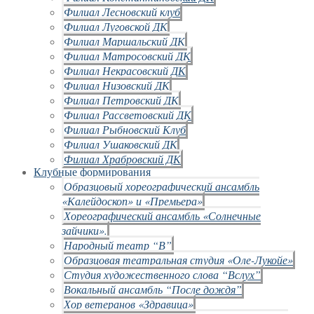
Филиал Лесновский клуб
Филиал Луговской ДК
Филиал Маршальский ДК
Филиал Матросовский ДК
Филиал Некрасовский ДК
Филиал Низовский ДК
Филиал Петровский ДК
Филиал Рассветовский ДК
Филиал Рыбновский Клуб
Филиал Ушаковский ДК
Филиал Храбровский ДК
Клубные формирования
Образцовый хореографический ансамбль
«Калейдоскоп» и «Премьера»
Хореографический ансамбль «Солнечные
зайчики».
Народный театр “В”
Образцовая театральная студия «Оле-Лукойе»
Студия художественного слова “Вслух”
Вокальный ансамбль “После дождя”
Хор ветеранов «Здравица»