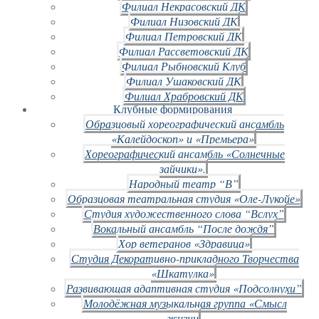
Филиал Некрасовский ДК
Филиал Низовский ДК
Филиал Петровский ДК
Филиал Рассветовский ДК
Филиал Рыбновский Клуб
Филиал Ушаковский ДК
Филиал Храбровский ДК
Клубные формирования
Образцовый хореографический ансамбль
«Калейдоскоп» и «Премьера»
Хореографический ансамбль «Солнечные
зайчики».
Народный театр “В”
Образцовая театральная студия «Оле-Лукойе»
Студия художественного слова “Вслух”
Вокальный ансамбль “После дождя”
Хор ветеранов «Здравица»
Студия Декоративно-прикладного Творчества
«Шкатулка»
Развивающая адаптивная студия «Подсолнухи”
Молодёжная музыкальная группа «Смысл
жизни