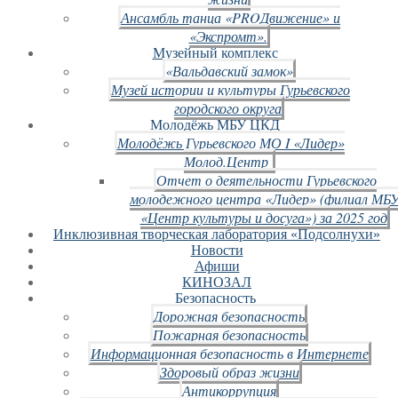
Ансамбль танца «PROДвижение» и
«Экспромт».
Музейный комплекс
«Вальдавский замок»
Музей истории и культуры Гурьевского
городского округа
Молодёжь МБУ ЦКД
Молодёжь Гурьевского МО I «Лидер»
Молод.Центр
Отчет о деятельности Гурьевского
молодежного центра «Лидер» (филиал МБ
«Центр культуры и досуга») за 2025 год
Инклюзивная творческая лаборатория «Подсолнухи»
Новости
Афиши
КИНОЗАЛ
Безопасность
Дорожная безопасность
Пожарная безопасность
Информационная безопасность в Интернете
Здоровый образ жизни
Антикоррупция