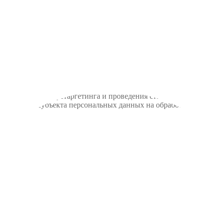
ьевск
тку файлов cookie, пользовательских данных (сведения о местопо
а сайт пользователь; с какого сайта или по какой рекламе; язык
айта, проведения ретаргетинга и проведения статистических исс
9 "Согласие субъекта персональных данных на обработку его пе