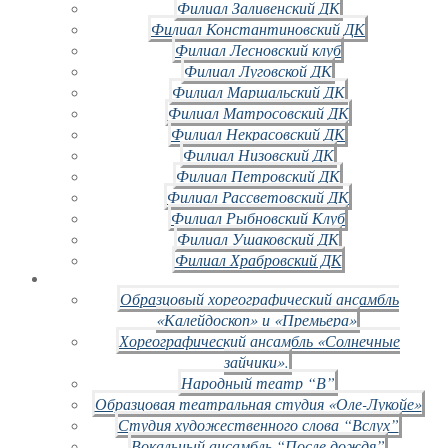
Филиал Заливенский ДК
Филиал Константиновский ДК
Филиал Лесновский клуб
Филиал Луговской ДК
Филиал Маршальский ДК
Филиал Матросовский ДК
Филиал Некрасовский ДК
Филиал Низовский ДК
Филиал Петровский ДК
Филиал Рассветовский ДК
Филиал Рыбновский Клуб
Филиал Ушаковский ДК
Филиал Храбровский ДК
Образцовый хореографический ансамбль
«Калейдоскоп» и «Премьера»
Хореографический ансамбль «Солнечные
зайчики».
Народный театр “В”
Образцовая театральная студия «Оле-Лукойе»
Студия художественного слова “Вслух”
Вокальный ансамбль “После дождя”