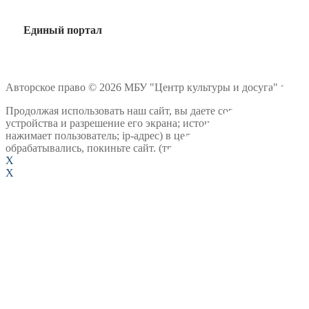
Единый портал
Авторское право © 2026 МБУ "Центр культуры и досуга" г. Гур
Продолжая использовать наш сайт, вы даете согласие на обрабо
устройства и разрешение его экрана; источник откуда пришел н
нажимает пользователь; ip-адрес) в целях функционирования с
обрабатывались, покиньте сайт. (требование ФЗ №152. Статья 
X
X