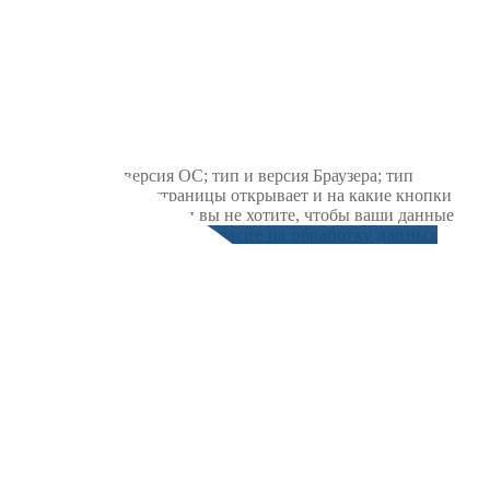
ложении; тип и версия ОС; тип и версия Браузера; тип
 ОС и Браузера; какие страницы открывает и на какие кнопки
ледований и обзоров. Если вы не хотите, чтобы ваши данные
рсональных данных")
Даю согласие на обработку данных