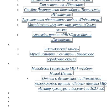
Хор ветеранов «Здравица»
Студия Декоративно-прикладного Творчества
«Шкатулка»
Развивающая адаптивная студия «Подсолнухи”
Молодёжная музыкальная группа «Смысл
жизни
Ансамбль танца «PROДвижение» и
«Экспромт».
«Вальдавский замок»
Музей истории и культуры Гурьевского
городского округа
Молодёжь Гурьевского МО I «Лидер»
Молод.Центр
Отчет о деятельности Гурьевского
молодежного центра «Лидер» (филиал МБ
«Центр культуры и досуга») за 2025 год