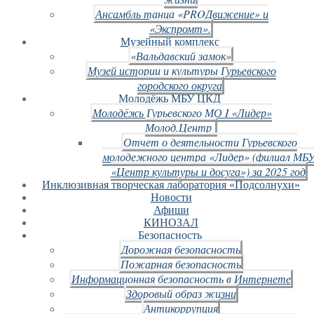
Ансамбль танца «PROДвижение» и
«Экспромт».
Музейный комплекс
«Вальдавский замок»
Музей истории и культуры Гурьевского
городского округа
Молодёжь МБУ ЦКД
Молодёжь Гурьевского МО I «Лидер»
Молод.Центр
Отчет о деятельности Гурьевского
молодежного центра «Лидер» (филиал МБ
«Центр культуры и досуга») за 2025 год
Инклюзивная творческая лаборатория «Подсолнухи»
Новости
Афиши
КИНОЗАЛ
Безопасность
Дорожная безопасность
Пожарная безопасность
Информационная безопасность в Интернете
Здоровый образ жизни
Антикоррупция