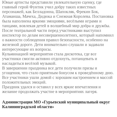
Юные артисты представили увлекательную сценку, где
главный герой Фунтик учил добру таких известных
персонажей, как Белладонна, Шапокляк, Фрекин Бок,
Атаманша, Мачеха, Дидюка и Снежная Королева. Постановка
была наполнена яркими эмоциями, весёлыми играми и
танцами, вовлекая детей в волшебный мир добра и дружбы.
После театральной части перед участниками выступил
инспектор по делам несовершеннолетних, который напомнил
о важности соблюдения правил безопасности, особенно на
железной дороге. Дети внимательно слушали и задавали
интересующие их вопросы.
Кульминацией мероприятия стала дискотека, где все
участники смогли активно отдохнуть, потанцевать и
насладиться весёлой музыкой.
В завершении праздника все дети получили призы и
угощения, что стало приятным бонусом к проведённому дню.
Все участники ушли домой с хорошим настроением и массой
положительных эмоций.
Праздник удался и оставил у всех яркие впечатления и
желание продолжать участие в мероприятиях лагеря.
Администрация МО «Гурьевский муниципальный округ
Калининградской области»