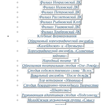
Филиал Некрасовский ДК
Филиал Низовский ДК
Филиал Петровский ДК
Филиал Рассветовский ДК
Филиал Рыбновский Клуб
Филиал Ушаковский ДК
Филиал Храбровский ДК
Клубные формирования
Образцовый хореографический ансамбль
«Калейдоскоп» и «Премьера»
Хореографический ансамбль «Солнечные
зайчики».
Народный театр “В”
Образцовая театральная студия «Оле-Лукойе»
Студия художественного слова “Вслух”
Вокальный ансамбль “После дождя”
Хор ветеранов «Здравица»
Студия Декоративно-прикладного Творчества
«Шкатулка»
Развивающая адаптивная студия «Подсолнухи”
Молодёжная музыкальная группа «Смысл
жизни