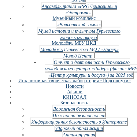
Ансамбль танца «PROДвижение» и
«Экспромт».
Музейный комплекс
«Вальдавский замок»
Музей истории и культуры Гурьевского
городского округа
Молодёжь МБУ ЦКД
Молодёжь Гурьевского МО I «Лидер»
Молод.Центр
Отчет о деятельности Гурьевского
молодежного центра «Лидер» (филиал МБ
«Центр культуры и досуга») за 2025 год
Инклюзивная творческая лаборатория «Подсолнухи»
Новости
Афиши
КИНОЗАЛ
Безопасность
Дорожная безопасность
Пожарная безопасность
Информационная безопасность в Интернете
Здоровый образ жизни
Антикоррупция