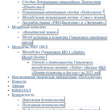
Студия Декоративно-прикладного Творчества
«Шкатулка»
Развивающая адаптивная студия «Подсолнухи”
Молодёжная музыкальная группа «Смысл жизни
Ансамбль танца «PROДвижение» и «Экспромт».
Музейный комплекс
«Вальдавский замок»
Музей истории и культуры Гурьевского городского
округа
Молодёжь МБУ ЦКД
Молодёжь Гурьевского МО I «Лидер»
Молод.Центр
Отчет о деятельности Гурьевского
молодежного центра «Лидер» (филиал МБУ
«Центр культуры и досуга») за 2025 год
Инклюзивная творческая лаборатория «Подсолнухи»
Новости
Афиши
КИНОЗАЛ
Безопасность
Дорожная безопасность
Пожарная безопасность
Информационная безопасность в Интернете