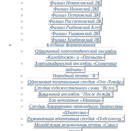
Филиал Некрасовский ДК
Филиал Низовский ДК
Филиал Петровский ДК
Филиал Рассветовский ДК
Филиал Рыбновский Клуб
Филиал Ушаковский ДК
Филиал Храбровский ДК
Клубные формирования
Образцовый хореографический ансамбль
«Калейдоскоп» и «Премьера»
Хореографический ансамбль «Солнечные
зайчики».
Народный театр “В”
Образцовая театральная студия «Оле-Лукойе»
Студия художественного слова “Вслух”
Вокальный ансамбль “После дождя”
Хор ветеранов «Здравица»
Студия Декоративно-прикладного Творчества
«Шкатулка»
Развивающая адаптивная студия «Подсолнухи”
Молодёжная музыкальная группа «Смысл
жизни