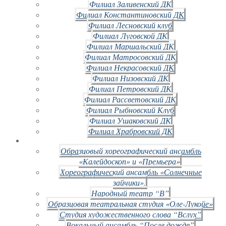
Филиал Заливенский ДК
Филиал Константиновский ДК
Филиал Лесновский клуб
Филиал Луговской ДК
Филиал Маршальский ДК
Филиал Матросовский ДК
Филиал Некрасовский ДК
Филиал Низовский ДК
Филиал Петровский ДК
Филиал Рассветовский ДК
Филиал Рыбновский Клуб
Филиал Ушаковский ДК
Филиал Храбровский ДК
Образцовый хореографический ансамбль
«Калейдоскоп» и «Премьера»
Хореографический ансамбль «Солнечные
зайчики».
Народный театр “В”
Образцовая театральная студия «Оле-Лукойе»
Студия художественного слова “Вслух”
Вокальный ансамбль “После дождя”