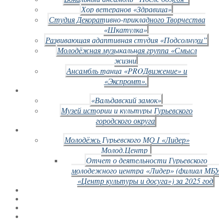
Хор ветеранов «Здравица»
Студия Декоративно-прикладного Творчества
«Шкатулка»
Развивающая адаптивная студия «Подсолнухи”
Молодёжная музыкальная группа «Смысл
жизни
Ансамбль танца «PROДвижение» и
«Экспромт».
«Вальдавский замок»
Музей истории и культуры Гурьевского
городского округа
Молодёжь Гурьевского МО I «Лидер»
Молод.Центр
Отчет о деятельности Гурьевского
молодежного центра «Лидер» (филиал МБ
«Центр культуры и досуга») за 2025 год