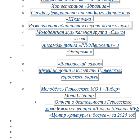
Хор ветеранов «Здравица»
Студия Декоративно-прикладного Творчества
«Шкатулка»
Развивающая адаптивная студия «Подсолнухи”
Молодёжная музыкальная группа «Смысл
жизни
Ансамбль танца «PROДвижение» и
«Экспромт».
«Вальдавский замок»
Музей истории и культуры Гурьевского
городского округа
Молодёжь Гурьевского МО I «Лидер»
Молод.Центр
Отчет о деятельности Гурьевского
молодежного центра «Лидер» (филиал МБ
«Центр культуры и досуга») за 2025 год