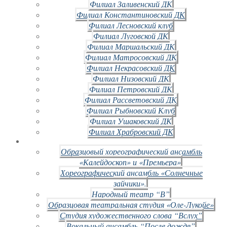
Филиал Заливенский ДК
Филиал Константиновский ДК
Филиал Лесновский клуб
Филиал Луговской ДК
Филиал Маршальский ДК
Филиал Матросовский ДК
Филиал Некрасовский ДК
Филиал Низовский ДК
Филиал Петровский ДК
Филиал Рассветовский ДК
Филиал Рыбновский Клуб
Филиал Ушаковский ДК
Филиал Храбровский ДК
Образцовый хореографический ансамбль
«Калейдоскоп» и «Премьера»
Хореографический ансамбль «Солнечные
зайчики».
Народный театр “В”
Образцовая театральная студия «Оле-Лукойе»
Студия художественного слова “Вслух”
Вокальный ансамбль “После дождя”