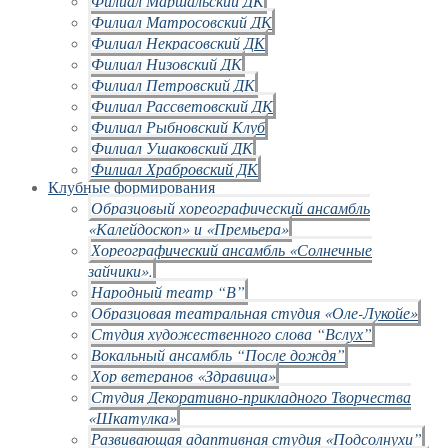
Филиал Маршальский ДК
Филиал Матросовский ДК
Филиал Некрасовский ДК
Филиал Низовский ДК
Филиал Петровский ДК
Филиал Рассветовский ДК
Филиал Рыбновский Клуб
Филиал Ушаковский ДК
Филиал Храбровский ДК
Клубные формирования
Образцовый хореографический ансамбль
«Калейдоскоп» и «Премьера»
Хореографический ансамбль «Солнечные
зайчики».
Народный театр “В”
Образцовая театральная студия «Оле-Лукойе»
Студия художественного слова “Вслух”
Вокальный ансамбль “После дождя”
Хор ветеранов «Здравица»
Студия Декоративно-прикладного Творчества
«Шкатулка»
Развивающая адаптивная студия «Подсолнухи”