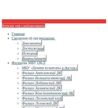
Версия для слабовидящих
Главная
Сведения об организации
Документы
Достижения
История
Вопрос/ответ
Филиалы МБУ ЦКД
МБУ «Центр культуры и досуга»
Филиал Апрелевский ДК
Филиал Большеисаковский ДК
Филиал Добринский ДК
Филиал Заливенский ДК
Филиал Константиновский ДК
Филиал Лесновский клуб
Филиал Луговской ДК