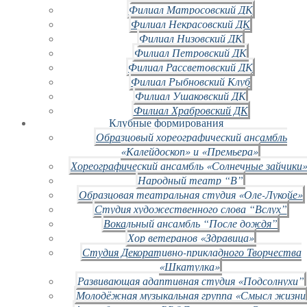
Филиал Матросовский ДК
Филиал Некрасовский ДК
Филиал Низовский ДК
Филиал Петровский ДК
Филиал Рассветовский ДК
Филиал Рыбновский Клуб
Филиал Ушаковский ДК
Филиал Храбровский ДК
Клубные формирования
Образцовый хореографический ансамбль
«Калейдоскоп» и «Премьера»
Хореографический ансамбль «Солнечные зайчики»
Народный театр “В”
Образцовая театральная студия «Оле-Лукойе»
Студия художественного слова “Вслух”
Вокальный ансамбль “После дождя”
Хор ветеранов «Здравица»
Студия Декоративно-прикладного Творчества
«Шкатулка»
Развивающая адаптивная студия «Подсолнухи”
Молодёжная музыкальная группа «Смысл жизни