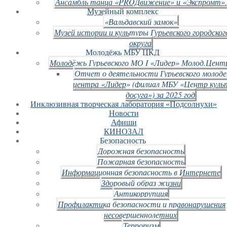
Ансамбль танца «PROДвижение» и «Экспромт».
Музейный комплекс
«Вальдавский замок»
Музей истории и культуры Гурьевского городског
округа
Молодёжь МБУ ЦКД
Молодёжь Гурьевского МО I «Лидер» Молод.Цент
Отчет о деятельности Гурьевского молод
центра «Лидер» (филиал МБУ «Центр куль
досуга») за 2025 год
Инклюзивная творческая лаборатория «Подсолнухи»
Новости
Афиши
КИНОЗАЛ
Безопасность
Дорожная безопасность
Пожарная безопасность
Информационная безопасность в Интернете
Здоровый образ жизни
Антикоррупция
Профилактика безопасности и правонарушения
несовершеннолетних
Терроризм