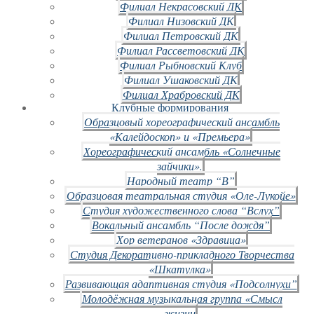
Филиал Некрасовский ДК
Филиал Низовский ДК
Филиал Петровский ДК
Филиал Рассветовский ДК
Филиал Рыбновский Клуб
Филиал Ушаковский ДК
Филиал Храбровский ДК
Клубные формирования
Образцовый хореографический ансамбль
«Калейдоскоп» и «Премьера»
Хореографический ансамбль «Солнечные
зайчики».
Народный театр “В”
Образцовая театральная студия «Оле-Лукойе»
Студия художественного слова “Вслух”
Вокальный ансамбль “После дождя”
Хор ветеранов «Здравица»
Студия Декоративно-прикладного Творчества
«Шкатулка»
Развивающая адаптивная студия «Подсолнухи”
Молодёжная музыкальная группа «Смысл
жизни