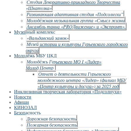
Студия Декоративно-прикладного Творчества
«Шкатулка»
Развивающая адаптивная студия «Подсолнухи”
Молодёжная музыкальная группа «Смысл жизни
Ансамбль танца «PROДвижение» и «Экспромт».
Музейный комплекс
«Вальдавский замок»
Музей истории и культуры Гурьевского городского
округа
Молодёжь МБУ ЦКД
Молодёжь Гурьевского МО I «Лидер»
Молод.Центр
Отчет о деятельности Гурьевского
молодежного центра «Лидер» (филиал МБУ
«Центр культуры и досуга») за 2025 год
Инклюзивная творческая лаборатория «Подсолнухи»
Новости
Афиши
КИНОЗАЛ
Безопасность
Дорожная безопасность
Пожарная безопасность
Информационная безопасность в Интернете