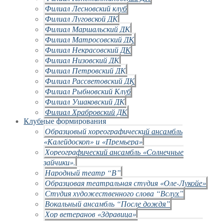
Филиал Лесновский клуб
Филиал Луговской ДК
Филиал Маршальский ДК
Филиал Матросовский ДК
Филиал Некрасовский ДК
Филиал Низовский ДК
Филиал Петровский ДК
Филиал Рассветовский ДК
Филиал Рыбновский Клуб
Филиал Ушаковский ДК
Филиал Храбровский ДК
Клубные формирования
Образцовый хореографический ансамбль
«Калейдоскоп» и «Премьера»
Хореографический ансамбль «Солнечные
зайчики».
Народный театр “В”
Образцовая театральная студия «Оле-Лукойе»
Студия художественного слова “Вслух”
Вокальный ансамбль “После дождя”
Хор ветеранов «Здравица»