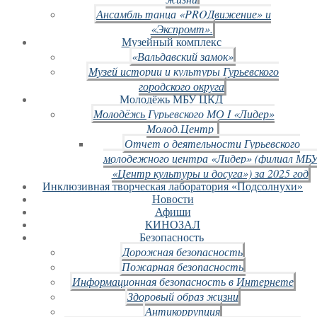
Ансамбль танца «PROДвижение» и
«Экспромт».
Музейный комплекс
«Вальдавский замок»
Музей истории и культуры Гурьевского
городского округа
Молодёжь МБУ ЦКД
Молодёжь Гурьевского МО I «Лидер»
Молод.Центр
Отчет о деятельности Гурьевского
молодежного центра «Лидер» (филиал МБ
«Центр культуры и досуга») за 2025 год
Инклюзивная творческая лаборатория «Подсолнухи»
Новости
Афиши
КИНОЗАЛ
Безопасность
Дорожная безопасность
Пожарная безопасность
Информационная безопасность в Интернете
Здоровый образ жизни
Антикоррупция