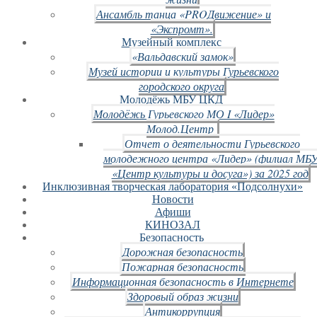
Ансамбль танца «PROДвижение» и
«Экспромт».
Музейный комплекс
«Вальдавский замок»
Музей истории и культуры Гурьевского
городского округа
Молодёжь МБУ ЦКД
Молодёжь Гурьевского МО I «Лидер»
Молод.Центр
Отчет о деятельности Гурьевского
молодежного центра «Лидер» (филиал МБ
«Центр культуры и досуга») за 2025 год
Инклюзивная творческая лаборатория «Подсолнухи»
Новости
Афиши
КИНОЗАЛ
Безопасность
Дорожная безопасность
Пожарная безопасность
Информационная безопасность в Интернете
Здоровый образ жизни
Антикоррупция