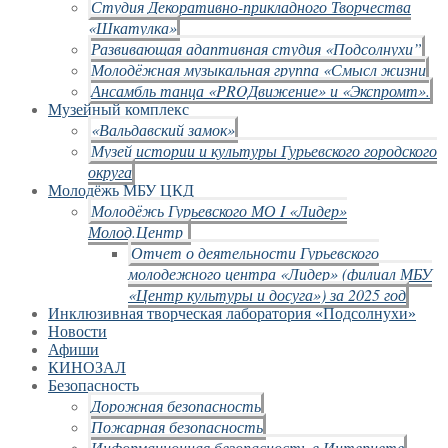
Студия Декоративно-прикладного Творчества
«Шкатулка»
Развивающая адаптивная студия «Подсолнухи”
Молодёжная музыкальная группа «Смысл жизни
Ансамбль танца «PROДвижение» и «Экспромт».
Музейный комплекс
«Вальдавский замок»
Музей истории и культуры Гурьевского городского
округа
Молодёжь МБУ ЦКД
Молодёжь Гурьевского МО I «Лидер»
Молод.Центр
Отчет о деятельности Гурьевского
молодежного центра «Лидер» (филиал МБУ
«Центр культуры и досуга») за 2025 год
Инклюзивная творческая лаборатория «Подсолнухи»
Новости
Афиши
КИНОЗАЛ
Безопасность
Дорожная безопасность
Пожарная безопасность
Информационная безопасность в Интернете