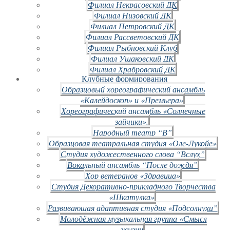
Филиал Некрасовский ДК
Филиал Низовский ДК
Филиал Петровский ДК
Филиал Рассветовский ДК
Филиал Рыбновский Клуб
Филиал Ушаковский ДК
Филиал Храбровский ДК
Клубные формирования
Образцовый хореографический ансамбль
«Калейдоскоп» и «Премьера»
Хореографический ансамбль «Солнечные
зайчики».
Народный театр “В”
Образцовая театральная студия «Оле-Лукойе»
Студия художественного слова “Вслух”
Вокальный ансамбль “После дождя”
Хор ветеранов «Здравица»
Студия Декоративно-прикладного Творчества
«Шкатулка»
Развивающая адаптивная студия «Подсолнухи”
Молодёжная музыкальная группа «Смысл
жизни