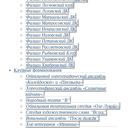
Филиал Лесновский клуб
Филиал Луговской ДК
Филиал Маршальский ДК
Филиал Матросовский ДК
Филиал Некрасовский ДК
Филиал Низовский ДК
Филиал Петровский ДК
Филиал Рассветовский ДК
Филиал Рыбновский Клуб
Филиал Ушаковский ДК
Филиал Храбровский ДК
Клубные формирования
Образцовый хореографический ансамбль
«Калейдоскоп» и «Премьера»
Хореографический ансамбль «Солнечные
зайчики».
Народный театр “В”
Образцовая театральная студия «Оле-Лукойе»
Студия художественного слова “Вслух”
Вокальный ансамбль “После дождя”
Хор ветеранов «Здравица»