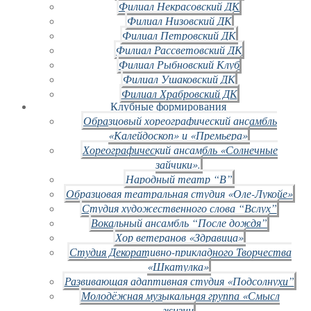
Филиал Некрасовский ДК
Филиал Низовский ДК
Филиал Петровский ДК
Филиал Рассветовский ДК
Филиал Рыбновский Клуб
Филиал Ушаковский ДК
Филиал Храбровский ДК
Клубные формирования
Образцовый хореографический ансамбль
«Калейдоскоп» и «Премьера»
Хореографический ансамбль «Солнечные
зайчики».
Народный театр “В”
Образцовая театральная студия «Оле-Лукойе»
Студия художественного слова “Вслух”
Вокальный ансамбль “После дождя”
Хор ветеранов «Здравица»
Студия Декоративно-прикладного Творчества
«Шкатулка»
Развивающая адаптивная студия «Подсолнухи”
Молодёжная музыкальная группа «Смысл
жизни