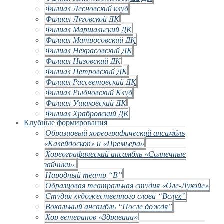
Филиал Лесновский клуб
Филиал Луговской ДК
Филиал Маршальский ДК
Филиал Матросовский ДК
Филиал Некрасовский ДК
Филиал Низовский ДК
Филиал Петровский ДК
Филиал Рассветовский ДК
Филиал Рыбновский Клуб
Филиал Ушаковский ДК
Филиал Храбровский ДК
Клубные формирования
Образцовый хореографический ансамбль
«Калейдоскоп» и «Премьера»
Хореографический ансамбль «Солнечные
зайчики».
Народный театр “В”
Образцовая театральная студия «Оле-Лукойе»
Студия художественного слова “Вслух”
Вокальный ансамбль “После дождя”
Хор ветеранов «Здравица»