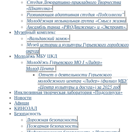
Студия Декоративно-прикладного Творчества
«Шкатулка»
Развивающая адаптивная студия «Подсолнухи”
Молодёжная музыкальная группа «Смысл жизни
Ансамбль танца «PROДвижение» и «Экспромт».
Музейный комплекс
«Вальдавский замок»
Музей истории и культуры Гурьевского городского
округа
Молодёжь МБУ ЦКД
Молодёжь Гурьевского МО I «Лидер»
Молод.Центр
Отчет о деятельности Гурьевского
молодежного центра «Лидер» (филиал МБУ
«Центр культуры и досуга») за 2025 год
Инклюзивная творческая лаборатория «Подсолнухи»
Новости
Афиши
КИНОЗАЛ
Безопасность
Дорожная безопасность
Пожарная безопасность
Информационная безопасность в Интернете