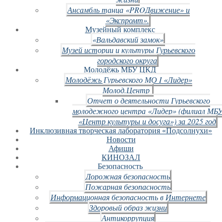
Ансамбль танца «PROДвижение» и
«Экспромт».
Музейный комплекс
«Вальдавский замок»
Музей истории и культуры Гурьевского
городского округа
Молодёжь МБУ ЦКД
Молодёжь Гурьевского МО I «Лидер»
Молод.Центр
Отчет о деятельности Гурьевского
молодежного центра «Лидер» (филиал МБ
«Центр культуры и досуга») за 2025 год
Инклюзивная творческая лаборатория «Подсолнухи»
Новости
Афиши
КИНОЗАЛ
Безопасность
Дорожная безопасность
Пожарная безопасность
Информационная безопасность в Интернете
Здоровый образ жизни
Антикоррупция