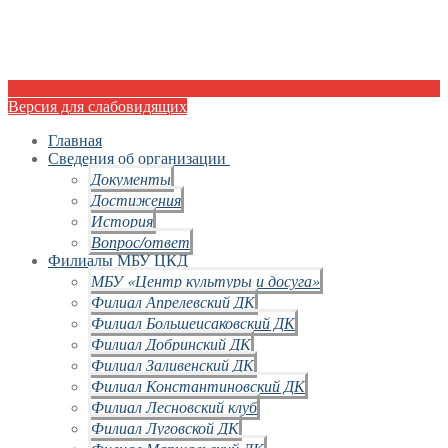
Версия для слабовидящих
Главная
Сведения об организации
Документы
Достижения
История
Вопрос/ответ
Филиалы МБУ ЦКД
МБУ «Центр культуры и досуга»
Филиал Апрелевский ДК
Филиал Большеисаковский ДК
Филиал Добринский ДК
Филиал Заливенский ДК
Филиал Константиновский ДК
Филиал Лесновский клуб
Филиал Луговской ДК