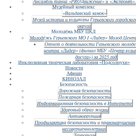
Ансамбль танца «PROДвижение» и «Экспромт».
Музейный комплекс
«Вальдавский замок»
Музей истории и культуры Гурьевского городског
округа
Молодёжь МБУ ЦКД
Молодёжь Гурьевского МО I «Лидер» Молод.Цент
Отчет о деятельности Гурьевского молод
центра «Лидер» (филиал МБУ «Центр куль
досуга») за 2025 год
Инклюзивная творческая лаборатория «Подсолнухи»
Новости
Афиши
КИНОЗАЛ
Безопасность
Дорожная безопасность
Пожарная безопасность
Информационная безопасность в Интернете
Здоровый образ жизни
Антикоррупция
Профилактика безопасности и правонарушения
несовершеннолетних
Терроризм