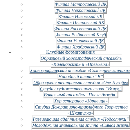
Филиал Матросовский ДК
Филиал Некрасовский ДК
Филиал Низовский ДК
Филиал Петровский ДК
Филиал Рассветовский ДК
Филиал Рыбновский Клуб
Филиал Ушаковский ДК
Филиал Храбровский ДК
Клубные формирования
Образцовый хореографический ансамбль
«Калейдоскоп» и «Премьера»
Хореографический ансамбль «Солнечные зайчики»
Народный театр “В”
Образцовая театральная студия «Оле-Лукойе»
Студия художественного слова “Вслух”
Вокальный ансамбль “После дождя”
Хор ветеранов «Здравица»
Студия Декоративно-прикладного Творчества
«Шкатулка»
Развивающая адаптивная студия «Подсолнухи”
Молодёжная музыкальная группа «Смысл жизни