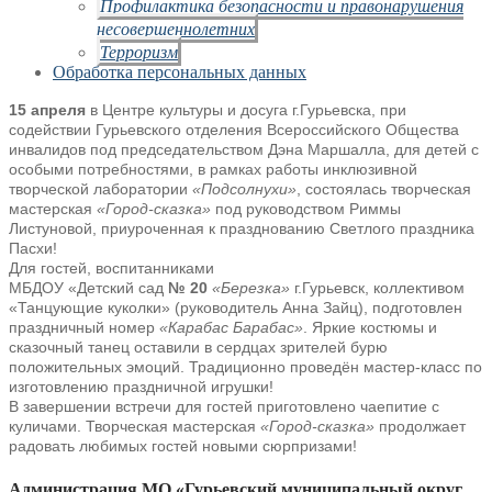
Профилактика безопасности и правонарушения
несовершеннолетних
Терроризм
Обработка персональных данных
15 апреля
в Центре культуры и досуга г.Гурьевска, при
содействии Гурьевского отделения Всероссийского Общества
инвалидов под председательством Дэна Маршалла, для детей с
особыми потребностями, в рамках работы инклюзивной
творческой лаборатории
«Подсолнухи»
, состоялась творческая
мастерская
«Город-сказка»
под руководством Риммы
Листуновой, приуроченная к празднованию Светлого праздника
Пасхи!
Для гостей, воспитанниками
МБДОУ «Детский сад
№ 20
«Березка»
г.Гурьевск, коллективом
«Танцующие куколки» (руководитель Анна Зайц), подготовлен
праздничный номер
«Карабас Барабас»
. Яркие костюмы и
сказочный танец оставили в сердцах зрителей бурю
положительных эмоций. Традиционно проведён мастер-класс по
изготовлению праздничной игрушки!
В завершении встречи для гостей приготовлено чаепитие с
куличами. Творческая мастерская
«Город-сказка»
продолжает
радовать любимых гостей новыми сюрпризами!
Администрация МО «Гурьевский муниципальный округ