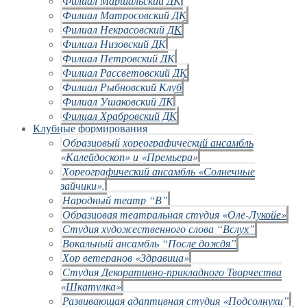
Филиал Маршальский ДК
Филиал Матросовский ДК
Филиал Некрасовский ДК
Филиал Низовский ДК
Филиал Петровский ДК
Филиал Рассветовский ДК
Филиал Рыбновский Клуб
Филиал Ушаковский ДК
Филиал Храбровский ДК
Клубные формирования
Образцовый хореографический ансамбль
«Калейдоскоп» и «Премьера»
Хореографический ансамбль «Солнечные
зайчики».
Народный театр “В”
Образцовая театральная студия «Оле-Лукойе»
Студия художественного слова “Вслух”
Вокальный ансамбль “После дождя”
Хор ветеранов «Здравица»
Студия Декоративно-прикладного Творчества
«Шкатулка»
Развивающая адаптивная студия «Подсолнухи”