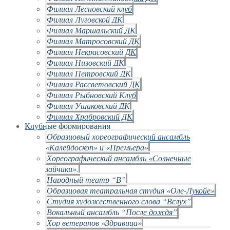
Филиал Лесновский клуб
Филиал Луговской ДК
Филиал Маршальский ДК
Филиал Матросовский ДК
Филиал Некрасовский ДК
Филиал Низовский ДК
Филиал Петровский ДК
Филиал Рассветовский ДК
Филиал Рыбновский Клуб
Филиал Ушаковский ДК
Филиал Храбровский ДК
Клубные формирования
Образцовый хореографический ансамбль
«Калейдоскоп» и «Премьера»
Хореографический ансамбль «Солнечные
зайчики».
Народный театр “В”
Образцовая театральная студия «Оле-Лукойе»
Студия художественного слова “Вслух”
Вокальный ансамбль “После дождя”
Хор ветеранов «Здравица»