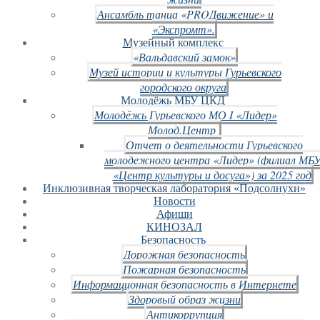
Ансамбль танца «PROДвижение» и
«Экспромт».
Музейный комплекс
«Вальдавский замок»
Музей истории и культуры Гурьевского
городского округа
Молодёжь МБУ ЦКД
Молодёжь Гурьевского МО I «Лидер»
Молод.Центр
Отчет о деятельности Гурьевского
молодежного центра «Лидер» (филиал МБ
«Центр культуры и досуга») за 2025 год
Инклюзивная творческая лаборатория «Подсолнухи»
Новости
Афиши
КИНОЗАЛ
Безопасность
Дорожная безопасность
Пожарная безопасность
Информационная безопасность в Интернете
Здоровый образ жизни
Антикоррупция