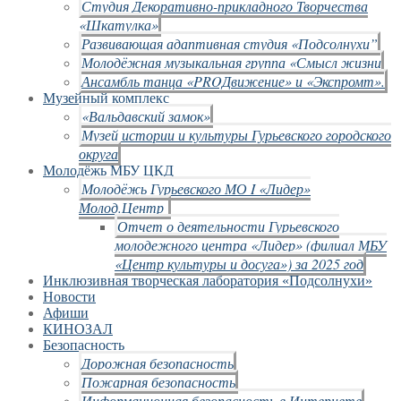
Студия Декоративно-прикладного Творчества
«Шкатулка»
Развивающая адаптивная студия «Подсолнухи”
Молодёжная музыкальная группа «Смысл жизни
Ансамбль танца «PROДвижение» и «Экспромт».
Музейный комплекс
«Вальдавский замок»
Музей истории и культуры Гурьевского городского
округа
Молодёжь МБУ ЦКД
Молодёжь Гурьевского МО I «Лидер»
Молод.Центр
Отчет о деятельности Гурьевского
молодежного центра «Лидер» (филиал МБУ
«Центр культуры и досуга») за 2025 год
Инклюзивная творческая лаборатория «Подсолнухи»
Новости
Афиши
КИНОЗАЛ
Безопасность
Дорожная безопасность
Пожарная безопасность
Информационная безопасность в Интернете