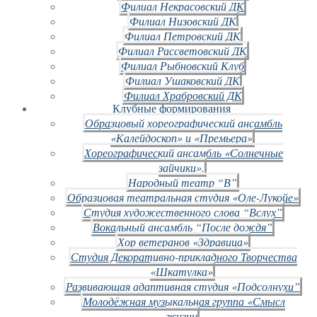
Филиал Некрасовский ДК
Филиал Низовский ДК
Филиал Петровский ДК
Филиал Рассветовский ДК
Филиал Рыбновский Клуб
Филиал Ушаковский ДК
Филиал Храбровский ДК
Клубные формирования
Образцовый хореографический ансамбль
«Калейдоскоп» и «Премьера»
Хореографический ансамбль «Солнечные
зайчики».
Народный театр “В”
Образцовая театральная студия «Оле-Лукойе»
Студия художественного слова “Вслух”
Вокальный ансамбль “После дождя”
Хор ветеранов «Здравица»
Студия Декоративно-прикладного Творчества
«Шкатулка»
Развивающая адаптивная студия «Подсолнухи”
Молодёжная музыкальная группа «Смысл
жизни