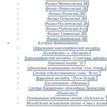
Филиал Матросовский ДК
Филиал Некрасовский ДК
Филиал Низовский ДК
Филиал Петровский ДК
Филиал Рассветовский ДК
Филиал Рыбновский Клуб
Филиал Ушаковский ДК
Филиал Храбровский ДК
Клубные формирования
Образцовый хореографический ансамбль
«Калейдоскоп» и «Премьера»
Хореографический ансамбль «Солнечные зайчики»
Народный театр “В”
Образцовая театральная студия «Оле-Лукойе»
Студия художественного слова “Вслух”
Вокальный ансамбль “После дождя”
Хор ветеранов «Здравица»
Студия Декоративно-прикладного Творчества
«Шкатулка»
Развивающая адаптивная студия «Подсолнухи”
Молодёжная музыкальная группа «Смысл жизни