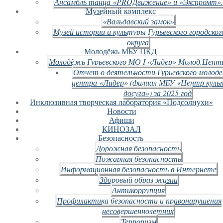
Ансамбль танца «PROДвижение» и «Экспромт».
Музейный комплекс
«Вальдавский замок»
Музей истории и культуры Гурьевского городског
округа
Молодёжь МБУ ЦКД
Молодёжь Гурьевского МО I «Лидер» Молод.Цент
Отчет о деятельности Гурьевского молод
центра «Лидер» (филиал МБУ «Центр куль
досуга») за 2025 год
Инклюзивная творческая лаборатория «Подсолнухи»
Новости
Афиши
КИНОЗАЛ
Безопасность
Дорожная безопасность
Пожарная безопасность
Информационная безопасность в Интернете
Здоровый образ жизни
Антикоррупция
Профилактика безопасности и правонарушения
несовершеннолетних
Терроризм