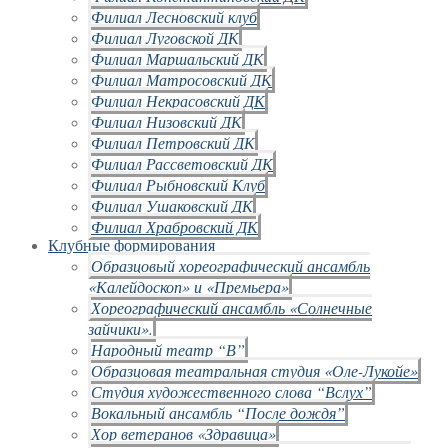
Филиал Лесновский клуб
Филиал Луговской ДК
Филиал Маршальский ДК
Филиал Матросовский ДК
Филиал Некрасовский ДК
Филиал Низовский ДК
Филиал Петровский ДК
Филиал Рассветовский ДК
Филиал Рыбновский Клуб
Филиал Ушаковский ДК
Филиал Храбровский ДК
Клубные формирования
Образцовый хореографический ансамбль
«Калейдоскоп» и «Премьера»
Хореографический ансамбль «Солнечные
зайчики».
Народный театр “В”
Образцовая театральная студия «Оле-Лукойе»
Студия художественного слова “Вслух”
Вокальный ансамбль “После дождя”
Хор ветеранов «Здравица»