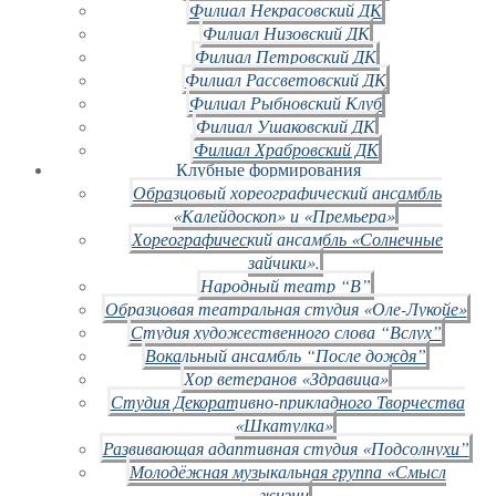
Филиал Некрасовский ДК
Филиал Низовский ДК
Филиал Петровский ДК
Филиал Рассветовский ДК
Филиал Рыбновский Клуб
Филиал Ушаковский ДК
Филиал Храбровский ДК
Клубные формирования
Образцовый хореографический ансамбль
«Калейдоскоп» и «Премьера»
Хореографический ансамбль «Солнечные
зайчики».
Народный театр “В”
Образцовая театральная студия «Оле-Лукойе»
Студия художественного слова “Вслух”
Вокальный ансамбль “После дождя”
Хор ветеранов «Здравица»
Студия Декоративно-прикладного Творчества
«Шкатулка»
Развивающая адаптивная студия «Подсолнухи”
Молодёжная музыкальная группа «Смысл
жизни