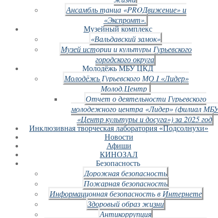
Ансамбль танца «PROДвижение» и
«Экспромт».
Музейный комплекс
«Вальдавский замок»
Музей истории и культуры Гурьевского
городского округа
Молодёжь МБУ ЦКД
Молодёжь Гурьевского МО I «Лидер»
Молод.Центр
Отчет о деятельности Гурьевского
молодежного центра «Лидер» (филиал МБ
«Центр культуры и досуга») за 2025 год
Инклюзивная творческая лаборатория «Подсолнухи»
Новости
Афиши
КИНОЗАЛ
Безопасность
Дорожная безопасность
Пожарная безопасность
Информационная безопасность в Интернете
Здоровый образ жизни
Антикоррупция