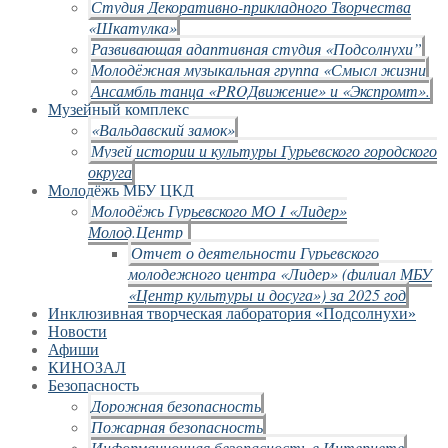
Студия Декоративно-прикладного Творчества
«Шкатулка»
Развивающая адаптивная студия «Подсолнухи”
Молодёжная музыкальная группа «Смысл жизни
Ансамбль танца «PROДвижение» и «Экспромт».
Музейный комплекс
«Вальдавский замок»
Музей истории и культуры Гурьевского городского
округа
Молодёжь МБУ ЦКД
Молодёжь Гурьевского МО I «Лидер»
Молод.Центр
Отчет о деятельности Гурьевского
молодежного центра «Лидер» (филиал МБУ
«Центр культуры и досуга») за 2025 год
Инклюзивная творческая лаборатория «Подсолнухи»
Новости
Афиши
КИНОЗАЛ
Безопасность
Дорожная безопасность
Пожарная безопасность
Информационная безопасность в Интернете