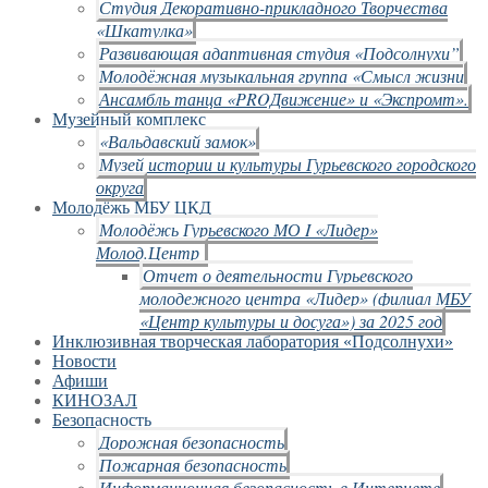
Студия Декоративно-прикладного Творчества
«Шкатулка»
Развивающая адаптивная студия «Подсолнухи”
Молодёжная музыкальная группа «Смысл жизни
Ансамбль танца «PROДвижение» и «Экспромт».
Музейный комплекс
«Вальдавский замок»
Музей истории и культуры Гурьевского городского
округа
Молодёжь МБУ ЦКД
Молодёжь Гурьевского МО I «Лидер»
Молод.Центр
Отчет о деятельности Гурьевского
молодежного центра «Лидер» (филиал МБУ
«Центр культуры и досуга») за 2025 год
Инклюзивная творческая лаборатория «Подсолнухи»
Новости
Афиши
КИНОЗАЛ
Безопасность
Дорожная безопасность
Пожарная безопасность
Информационная безопасность в Интернете