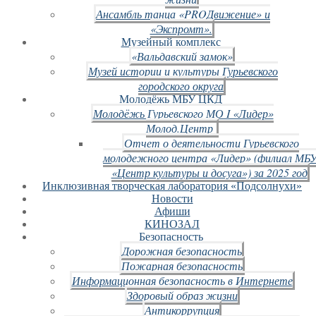
Ансамбль танца «PROДвижение» и
«Экспромт».
Музейный комплекс
«Вальдавский замок»
Музей истории и культуры Гурьевского
городского округа
Молодёжь МБУ ЦКД
Молодёжь Гурьевского МО I «Лидер»
Молод.Центр
Отчет о деятельности Гурьевского
молодежного центра «Лидер» (филиал МБ
«Центр культуры и досуга») за 2025 год
Инклюзивная творческая лаборатория «Подсолнухи»
Новости
Афиши
КИНОЗАЛ
Безопасность
Дорожная безопасность
Пожарная безопасность
Информационная безопасность в Интернете
Здоровый образ жизни
Антикоррупция