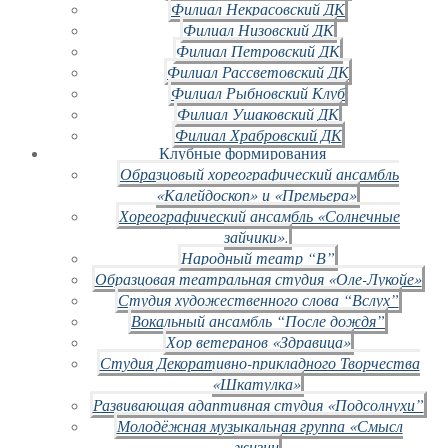
Филиал Некрасовский ДК
Филиал Низовский ДК
Филиал Петровский ДК
Филиал Рассветовский ДК
Филиал Рыбновский Клуб
Филиал Ушаковский ДК
Филиал Храбровский ДК
Клубные формирования
Образцовый хореографический ансамбль
«Калейдоскоп» и «Премьера»
Хореографический ансамбль «Солнечные
зайчики».
Народный театр “В”
Образцовая театральная студия «Оле-Лукойе»
Студия художественного слова “Вслух”
Вокальный ансамбль “После дождя”
Хор ветеранов «Здравица»
Студия Декоративно-прикладного Творчества
«Шкатулка»
Развивающая адаптивная студия «Подсолнухи”
Молодёжная музыкальная группа «Смысл
жизни