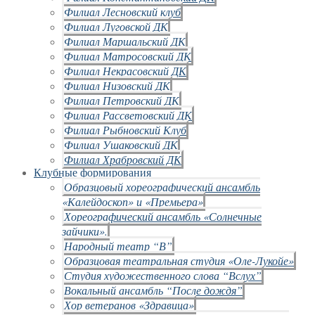
Филиал Лесновский клуб
Филиал Луговской ДК
Филиал Маршальский ДК
Филиал Матросовский ДК
Филиал Некрасовский ДК
Филиал Низовский ДК
Филиал Петровский ДК
Филиал Рассветовский ДК
Филиал Рыбновский Клуб
Филиал Ушаковский ДК
Филиал Храбровский ДК
Клубные формирования
Образцовый хореографический ансамбль
«Калейдоскоп» и «Премьера»
Хореографический ансамбль «Солнечные
зайчики».
Народный театр “В”
Образцовая театральная студия «Оле-Лукойе»
Студия художественного слова “Вслух”
Вокальный ансамбль “После дождя”
Хор ветеранов «Здравица»