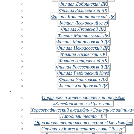
Филиал Добринский ДК
Филиал Заливенский ДК
Филиал Константиновский ДК
Филиал Лесновский клуб
Филиал Луговской ДК
Филиал Маршальский ДК
Филиал Матросовский ДК
Филиал Некрасовский ДК
Филиал Низовский ДК
Филиал Петровский ДК
Филиал Рассветовский ДК
Филиал Рыбновский Клуб
Филиал Ушаковский ДК
Филиал Храбровский ДК
Образцовый хореографический ансамбль
«Калейдоскоп» и «Премьера»
Хореографический ансамбль «Солнечные зайчики»
Народный театр “В”
Образцовая театральная студия «Оле-Лукойе»
Студия художественного слова “Вслух”