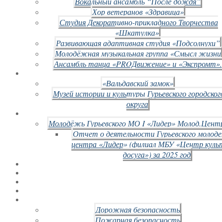
Вокальный ансамбль “После дождя”
Хор ветеранов «Здравица»
Студия Декоративно-прикладного Творчества
«Шкатулка»
Развивающая адаптивная студия «Подсолнухи”
Молодёжная музыкальная группа «Смысл жизни
Ансамбль танца «PROДвижение» и «Экспромт».
«Вальдавский замок»
Музей истории и культуры Гурьевского городског
округа
Молодёжь Гурьевского МО I «Лидер» Молод.Цент
Отчет о деятельности Гурьевского молод
центра «Лидер» (филиал МБУ «Центр куль
досуга») за 2025 год
Дорожная безопасность
Пожарная безопасность