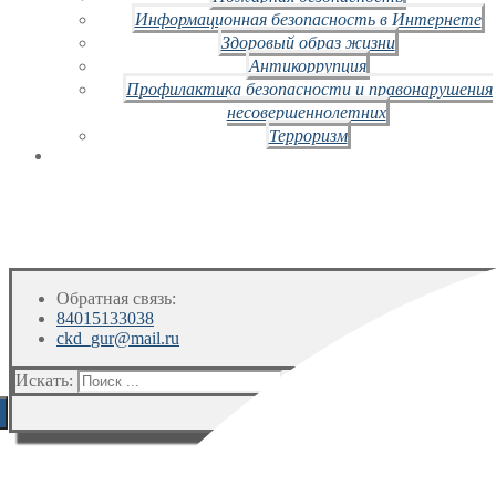
Информационная безопасность в Интернете
Здоровый образ жизни
Антикоррупция
Профилактика безопасности и правонарушения
несовершеннолетних
Терроризм
Обратная связь:
84015133038
ckd_gur@mail.ru
Искать: