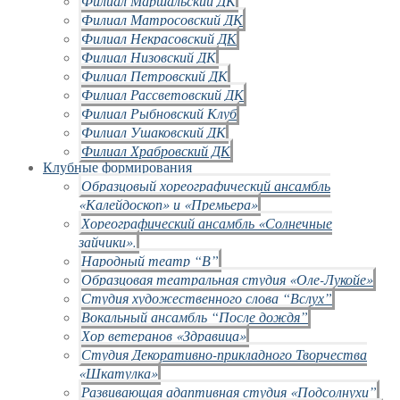
Филиал Маршальский ДК
Филиал Матросовский ДК
Филиал Некрасовский ДК
Филиал Низовский ДК
Филиал Петровский ДК
Филиал Рассветовский ДК
Филиал Рыбновский Клуб
Филиал Ушаковский ДК
Филиал Храбровский ДК
Клубные формирования
Образцовый хореографический ансамбль
«Калейдоскоп» и «Премьера»
Хореографический ансамбль «Солнечные
зайчики».
Народный театр “В”
Образцовая театральная студия «Оле-Лукойе»
Студия художественного слова “Вслух”
Вокальный ансамбль “После дождя”
Хор ветеранов «Здравица»
Студия Декоративно-прикладного Творчества
«Шкатулка»
Развивающая адаптивная студия «Подсолнухи”