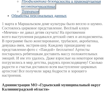
Профилактика безопасности и правонарушения
несовершеннолетних
Терроризм
Обработка персональных данных
1 марта в Маршальском доме культуры было весело и шумно.
Состоялось цирковое
представление. Весёлый клоун
«Мемчик» не давал детям скучать! На протяжении
всего
выступления раздавался детский смех и аплодисменты.
В программе было
жонглирование, трубаскоп, акробатика,
девушка-змея, экстрим-шоу. Каждому
пришедшему на
представление-фото с «Пандой» бесплатно! Артисты
постарались
ребятишкам доставить массу положительных
эмоций. И им это удалось. Даже взрослые на
некоторое время
погрузились в мир детства, радуясь происходящему! Сколько
радости и
счастья доставило всем выступление цирковых
артистов! Все получили заряд бодрости и
хорошего
настроения.
Администрация МО «Гурьевский муниципальный округ
Калининградской области»