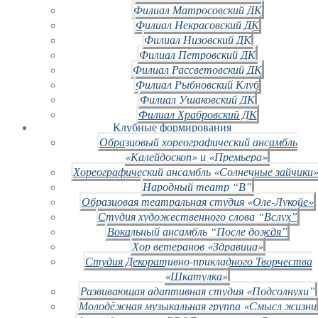
Филиал Матросовский ДК
Филиал Некрасовский ДК
Филиал Низовский ДК
Филиал Петровский ДК
Филиал Рассветовский ДК
Филиал Рыбновский Клуб
Филиал Ушаковский ДК
Филиал Храбровский ДК
Клубные формирования
Образцовый хореографический ансамбль
«Калейдоскоп» и «Премьера»
Хореографический ансамбль «Солнечные зайчики»
Народный театр “В”
Образцовая театральная студия «Оле-Лукойе»
Студия художественного слова “Вслух”
Вокальный ансамбль “После дождя”
Хор ветеранов «Здравица»
Студия Декоративно-прикладного Творчества
«Шкатулка»
Развивающая адаптивная студия «Подсолнухи”
Молодёжная музыкальная группа «Смысл жизни