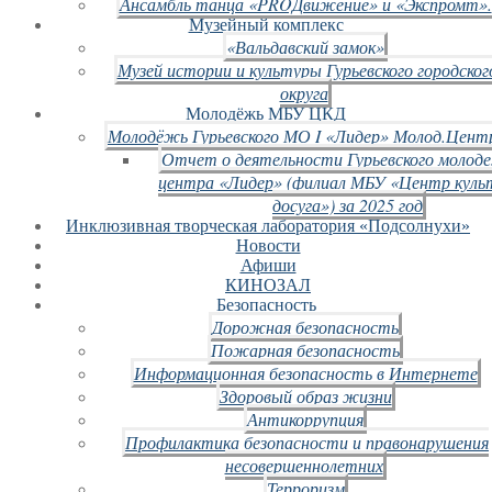
Ансамбль танца «PROДвижение» и «Экспромт».
Музейный комплекс
«Вальдавский замок»
Музей истории и культуры Гурьевского городског
округа
Молодёжь МБУ ЦКД
Молодёжь Гурьевского МО I «Лидер» Молод.Цент
Отчет о деятельности Гурьевского молод
центра «Лидер» (филиал МБУ «Центр куль
досуга») за 2025 год
Инклюзивная творческая лаборатория «Подсолнухи»
Новости
Афиши
КИНОЗАЛ
Безопасность
Дорожная безопасность
Пожарная безопасность
Информационная безопасность в Интернете
Здоровый образ жизни
Антикоррупция
Профилактика безопасности и правонарушения
несовершеннолетних
Терроризм