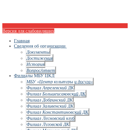
Версия для слабовидящих
Главная
Сведения об организации
Документы
Достижения
История
Вопрос/ответ
Филиалы МБУ ЦКД
МБУ «Центр культуры и досуга»
Филиал Апрелевский ДК
Филиал Большеисаковский ДК
Филиал Добринский ДК
Филиал Заливенский ДК
Филиал Константиновский ДК
Филиал Лесновский клуб
Филиал Луговской ДК