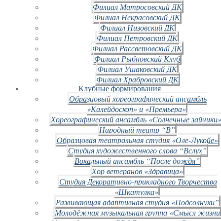
Филиал Матросовский ДК
Филиал Некрасовский ДК
Филиал Низовский ДК
Филиал Петровский ДК
Филиал Рассветовский ДК
Филиал Рыбновский Клуб
Филиал Ушаковский ДК
Филиал Храбровский ДК
Клубные формирования
Образцовый хореографический ансамбль
«Калейдоскоп» и «Премьера»
Хореографический ансамбль «Солнечные зайчики»
Народный театр “В”
Образцовая театральная студия «Оле-Лукойе»
Студия художественного слова “Вслух”
Вокальный ансамбль “После дождя”
Хор ветеранов «Здравица»
Студия Декоративно-прикладного Творчества
«Шкатулка»
Развивающая адаптивная студия «Подсолнухи”
Молодёжная музыкальная группа «Смысл жизни