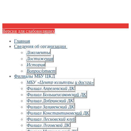
Версия для слабовидящих
Главная
Сведения об организации
Документы
Достижения
История
Вопрос/ответ
Филиалы МБУ ЦКД
МБУ «Центр культуры и досуга»
Филиал Апрелевский ДК
Филиал Большеисаковский ДК
Филиал Добринский ДК
Филиал Заливенский ДК
Филиал Константиновский ДК
Филиал Лесновский клуб
Филиал Луговской ДК