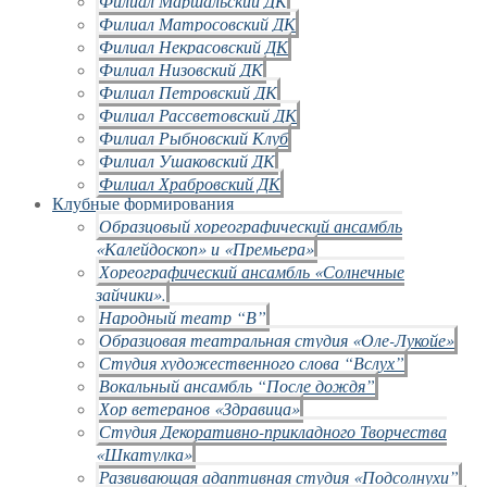
Филиал Маршальский ДК
Филиал Матросовский ДК
Филиал Некрасовский ДК
Филиал Низовский ДК
Филиал Петровский ДК
Филиал Рассветовский ДК
Филиал Рыбновский Клуб
Филиал Ушаковский ДК
Филиал Храбровский ДК
Клубные формирования
Образцовый хореографический ансамбль
«Калейдоскоп» и «Премьера»
Хореографический ансамбль «Солнечные
зайчики».
Народный театр “В”
Образцовая театральная студия «Оле-Лукойе»
Студия художественного слова “Вслух”
Вокальный ансамбль “После дождя”
Хор ветеранов «Здравица»
Студия Декоративно-прикладного Творчества
«Шкатулка»
Развивающая адаптивная студия «Подсолнухи”