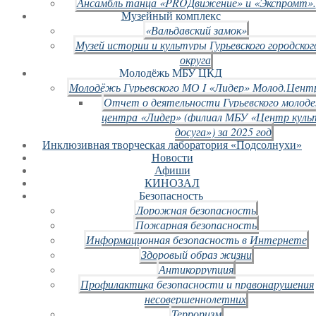
Ансамбль танца «PROДвижение» и «Экспромт».
Музейный комплекс
«Вальдавский замок»
Музей истории и культуры Гурьевского городског
округа
Молодёжь МБУ ЦКД
Молодёжь Гурьевского МО I «Лидер» Молод.Цент
Отчет о деятельности Гурьевского молод
центра «Лидер» (филиал МБУ «Центр куль
досуга») за 2025 год
Инклюзивная творческая лаборатория «Подсолнухи»
Новости
Афиши
КИНОЗАЛ
Безопасность
Дорожная безопасность
Пожарная безопасность
Информационная безопасность в Интернете
Здоровый образ жизни
Антикоррупция
Профилактика безопасности и правонарушения
несовершеннолетних
Терроризм