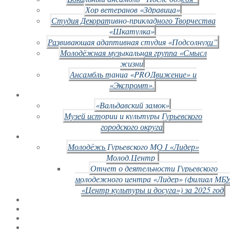
Хор ветеранов «Здравица»
Студия Декоративно-прикладного Творчества
«Шкатулка»
Развивающая адаптивная студия «Подсолнухи”
Молодёжная музыкальная группа «Смысл
жизни
Ансамбль танца «PROДвижение» и
«Экспромт».
«Вальдавский замок»
Музей истории и культуры Гурьевского
городского округа
Молодёжь Гурьевского МО I «Лидер»
Молод.Центр
Отчет о деятельности Гурьевского
молодежного центра «Лидер» (филиал МБ
«Центр культуры и досуга») за 2025 год