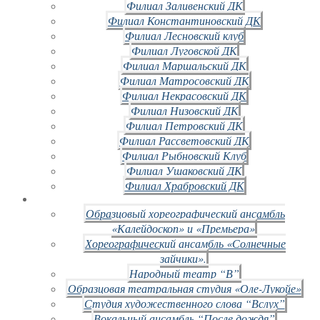
Филиал Заливенский ДК
Филиал Константиновский ДК
Филиал Лесновский клуб
Филиал Луговской ДК
Филиал Маршальский ДК
Филиал Матросовский ДК
Филиал Некрасовский ДК
Филиал Низовский ДК
Филиал Петровский ДК
Филиал Рассветовский ДК
Филиал Рыбновский Клуб
Филиал Ушаковский ДК
Филиал Храбровский ДК
Образцовый хореографический ансамбль
«Калейдоскоп» и «Премьера»
Хореографический ансамбль «Солнечные
зайчики».
Народный театр “В”
Образцовая театральная студия «Оле-Лукойе»
Студия художественного слова “Вслух”
Вокальный ансамбль “После дождя”