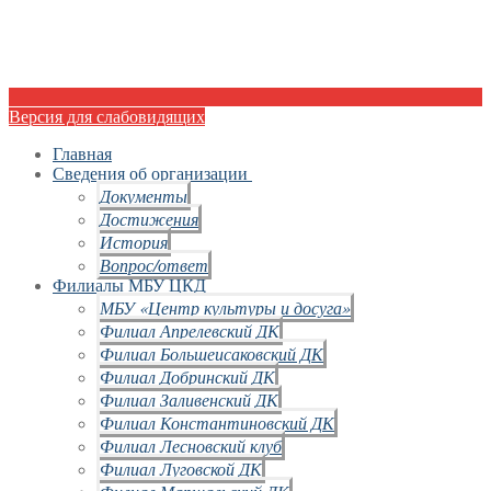
Версия для слабовидящих
Главная
Сведения об организации
Документы
Достижения
История
Вопрос/ответ
Филиалы МБУ ЦКД
МБУ «Центр культуры и досуга»
Филиал Апрелевский ДК
Филиал Большеисаковский ДК
Филиал Добринский ДК
Филиал Заливенский ДК
Филиал Константиновский ДК
Филиал Лесновский клуб
Филиал Луговской ДК