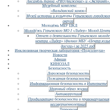
Ансамбль танца «PROДвижение» и «Экспромт».
Музейный комплекс
«Вальдавский замок»
Музей истории и культуры Гурьевского городског
округа
Молодёжь МБУ ЦКД
Молодёжь Гурьевского МО I «Лидер» Молод.Цент
Отчет о деятельности Гурьевского молод
центра «Лидер» (филиал МБУ «Центр куль
досуга») за 2025 год
Инклюзивная творческая лаборатория «Подсолнухи»
Новости
Афиши
КИНОЗАЛ
Безопасность
Дорожная безопасность
Пожарная безопасность
Информационная безопасность в Интернете
Здоровый образ жизни
Антикоррупция
Профилактика безопасности и правонарушения
несовершеннолетних
Терроризм