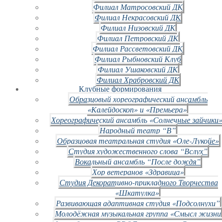
Филиал Матросовский ДК
Филиал Некрасовский ДК
Филиал Низовский ДК
Филиал Петровский ДК
Филиал Рассветовский ДК
Филиал Рыбновский Клуб
Филиал Ушаковский ДК
Филиал Храбровский ДК
Клубные формирования
Образцовый хореографический ансамбль
«Калейдоскоп» и «Премьера»
Хореографический ансамбль «Солнечные зайчики»
Народный театр “В”
Образцовая театральная студия «Оле-Лукойе»
Студия художественного слова “Вслух”
Вокальный ансамбль “После дождя”
Хор ветеранов «Здравица»
Студия Декоративно-прикладного Творчества
«Шкатулка»
Развивающая адаптивная студия «Подсолнухи”
Молодёжная музыкальная группа «Смысл жизни