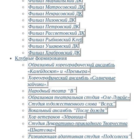
Филиал Маршальский ДК
Филиал Матросовский ДК
Филиал Некрасовский ДК
Филиал Низовский ДК
Филиал Петровский ДК
Филиал Рассветовский ДК
Филиал Рыбновский Клуб
Филиал Ушаковский ДК
Филиал Храбровский ДК
Клубные формирования
Образцовый хореографический ансамбль
«Калейдоскоп» и «Премьера»
Хореографический ансамбль «Солнечные
зайчики».
Народный театр “В”
Образцовая театральная студия «Оле-Лукойе»
Студия художественного слова “Вслух”
Вокальный ансамбль “После дождя”
Хор ветеранов «Здравица»
Студия Декоративно-прикладного Творчества
«Шкатулка»
Развивающая адаптивная студия «Подсолнухи”