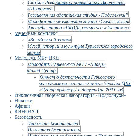
Студия Декоративно-прикладного Творчества
«Шкатулка»
Развивающая адаптивная студия «Подсолнухи”
Молодёжная музыкальная группа «Смысл жизни
Ансамбль танца «PROДвижение» и «Экспромт».
Музейный комплекс
«Вальдавский замок»
Музей истории и культуры Гурьевского городского
округа
Молодёжь МБУ ЦКД
Молодёжь Гурьевского МО I «Лидер»
Молод.Центр
Отчет о деятельности Гурьевского
молодежного центра «Лидер» (филиал МБУ
«Центр культуры и досуга») за 2025 год
Инклюзивная творческая лаборатория «Подсолнухи»
Новости
Афиши
КИНОЗАЛ
Безопасность
Дорожная безопасность
Пожарная безопасность
Информационная безопасность в Интернете