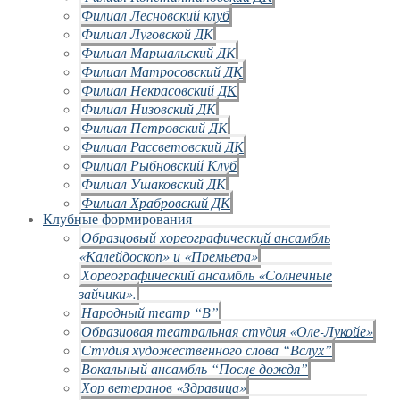
Филиал Лесновский клуб
Филиал Луговской ДК
Филиал Маршальский ДК
Филиал Матросовский ДК
Филиал Некрасовский ДК
Филиал Низовский ДК
Филиал Петровский ДК
Филиал Рассветовский ДК
Филиал Рыбновский Клуб
Филиал Ушаковский ДК
Филиал Храбровский ДК
Клубные формирования
Образцовый хореографический ансамбль
«Калейдоскоп» и «Премьера»
Хореографический ансамбль «Солнечные
зайчики».
Народный театр “В”
Образцовая театральная студия «Оле-Лукойе»
Студия художественного слова “Вслух”
Вокальный ансамбль “После дождя”
Хор ветеранов «Здравица»