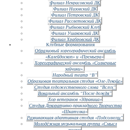
Филиал Некрасовский ДК
Филиал Низовский ДК
Филиал Петровский ДК
Филиал Рассветовский ДК
Филиал Рыбновский Клуб
Филиал Ушаковский ДК
Филиал Храбровский ДК
Клубные формирования
Образцовый хореографический ансамбль
«Калейдоскоп» и «Премьера»
Хореографический ансамбль «Солнечные
зайчики».
Народный театр “В”
Образцовая театральная студия «Оле-Лукойе»
Студия художественного слова “Вслух”
Вокальный ансамбль “После дождя”
Хор ветеранов «Здравица»
Студия Декоративно-прикладного Творчества
«Шкатулка»
Развивающая адаптивная студия «Подсолнухи”
Молодёжная музыкальная группа «Смысл
жизни