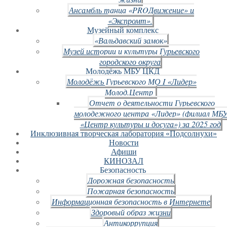
Ансамбль танца «PROДвижение» и
«Экспромт».
Музейный комплекс
«Вальдавский замок»
Музей истории и культуры Гурьевского
городского округа
Молодёжь МБУ ЦКД
Молодёжь Гурьевского МО I «Лидер»
Молод.Центр
Отчет о деятельности Гурьевского
молодежного центра «Лидер» (филиал МБ
«Центр культуры и досуга») за 2025 год
Инклюзивная творческая лаборатория «Подсолнухи»
Новости
Афиши
КИНОЗАЛ
Безопасность
Дорожная безопасность
Пожарная безопасность
Информационная безопасность в Интернете
Здоровый образ жизни
Антикоррупция