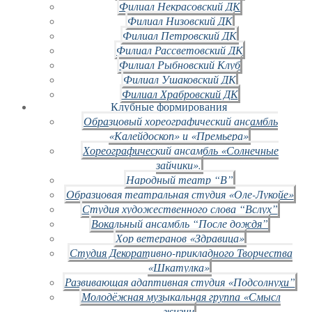
Филиал Некрасовский ДК
Филиал Низовский ДК
Филиал Петровский ДК
Филиал Рассветовский ДК
Филиал Рыбновский Клуб
Филиал Ушаковский ДК
Филиал Храбровский ДК
Клубные формирования
Образцовый хореографический ансамбль
«Калейдоскоп» и «Премьера»
Хореографический ансамбль «Солнечные
зайчики».
Народный театр “В”
Образцовая театральная студия «Оле-Лукойе»
Студия художественного слова “Вслух”
Вокальный ансамбль “После дождя”
Хор ветеранов «Здравица»
Студия Декоративно-прикладного Творчества
«Шкатулка»
Развивающая адаптивная студия «Подсолнухи”
Молодёжная музыкальная группа «Смысл
жизни