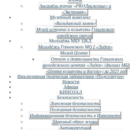
Ансамбль танца «PROДвижение» и
«Экспромт».
Музейный комплекс
«Вальдавский замок»
Музей истории и культуры Гурьевского
городского округа
Молодёжь МБУ ЦКД
Молодёжь Гурьевского МО I «Лидер»
Молод.Центр
Отчет о деятельности Гурьевского
молодежного центра «Лидер» (филиал МБ
«Центр культуры и досуга») за 2025 год
Инклюзивная творческая лаборатория «Подсолнухи»
Новости
Афиши
КИНОЗАЛ
Безопасность
Дорожная безопасность
Пожарная безопасность
Информационная безопасность в Интернете
Здоровый образ жизни
Антикоррупция