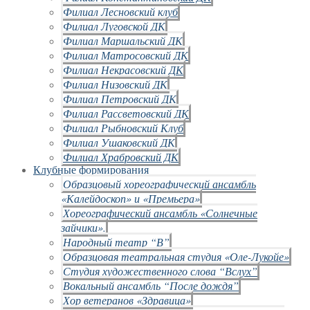
Филиал Лесновский клуб
Филиал Луговской ДК
Филиал Маршальский ДК
Филиал Матросовский ДК
Филиал Некрасовский ДК
Филиал Низовский ДК
Филиал Петровский ДК
Филиал Рассветовский ДК
Филиал Рыбновский Клуб
Филиал Ушаковский ДК
Филиал Храбровский ДК
Клубные формирования
Образцовый хореографический ансамбль
«Калейдоскоп» и «Премьера»
Хореографический ансамбль «Солнечные
зайчики».
Народный театр “В”
Образцовая театральная студия «Оле-Лукойе»
Студия художественного слова “Вслух”
Вокальный ансамбль “После дождя”
Хор ветеранов «Здравица»