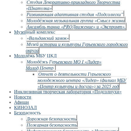
Студия Декоративно-прикладного Творчества
«Шкатулка»
Развивающая адаптивная студия «Подсолнухи”
Молодёжная музыкальная группа «Смысл жизни
Ансамбль танца «PROДвижение» и «Экспромт».
Музейный комплекс
«Вальдавский замок»
Музей истории и культуры Гурьевского городского
округа
Молодёжь МБУ ЦКД
Молодёжь Гурьевского МО I «Лидер»
Молод.Центр
Отчет о деятельности Гурьевского
молодежного центра «Лидер» (филиал МБУ
«Центр культуры и досуга») за 2025 год
Инклюзивная творческая лаборатория «Подсолнухи»
Новости
Афиши
КИНОЗАЛ
Безопасность
Дорожная безопасность
Пожарная безопасность
Информационная безопасность в Интернете