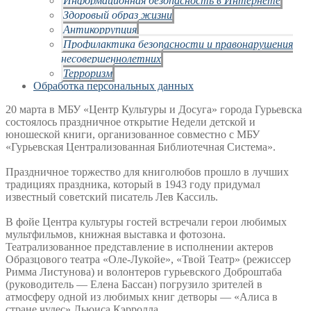
Здоровый образ жизни
Антикоррупция
Профилактика безопасности и правонарушения
несовершеннолетних
Терроризм
Обработка персональных данных
20 марта в МБУ «Центр Культуры и Досуга» города Гурьевска
состоялось праздничное открытие Недели детской и
юношеской книги, организованное совместно с МБУ
«Гурьевская Централизованная Библиотечная Система».
Праздничное торжество для книголюбов прошло в лучших
традициях праздника, который в 1943 году придумал
известный советский писатель Лев Кассиль.
В фойе Центра культуры гостей встречали герои любимых
мультфильмов, книжная выставка и фотозона.
Театрализованное представление в исполнении актеров
Образцового театра «Оле-Лукойе», «Твой Театр» (режиссер
Римма Листунова) и волонтеров гурьевского Доброштаба
(руководитель — Елена Бассан) погрузило зрителей в
атмосферу одной из любимых книг детворы — «Алиса в
стране чудес» Льюиса Кэрролла.