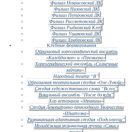
Филиал Некрасовский ДК
Филиал Низовский ДК
Филиал Петровский ДК
Филиал Рассветовский ДК
Филиал Рыбновский Клуб
Филиал Ушаковский ДК
Филиал Храбровский ДК
Клубные формирования
Образцовый хореографический ансамбль
«Калейдоскоп» и «Премьера»
Хореографический ансамбль «Солнечные
зайчики».
Народный театр “В”
Образцовая театральная студия «Оле-Лукойе»
Студия художественного слова “Вслух”
Вокальный ансамбль “После дождя”
Хор ветеранов «Здравица»
Студия Декоративно-прикладного Творчества
«Шкатулка»
Развивающая адаптивная студия «Подсолнухи”
Молодёжная музыкальная группа «Смысл
жизни