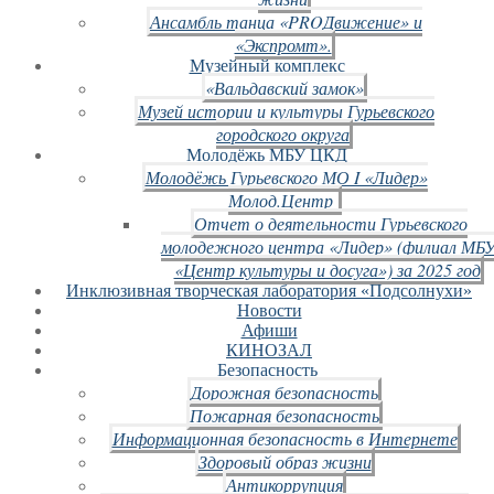
Ансамбль танца «PROДвижение» и
«Экспромт».
Музейный комплекс
«Вальдавский замок»
Музей истории и культуры Гурьевского
городского округа
Молодёжь МБУ ЦКД
Молодёжь Гурьевского МО I «Лидер»
Молод.Центр
Отчет о деятельности Гурьевского
молодежного центра «Лидер» (филиал МБ
«Центр культуры и досуга») за 2025 год
Инклюзивная творческая лаборатория «Подсолнухи»
Новости
Афиши
КИНОЗАЛ
Безопасность
Дорожная безопасность
Пожарная безопасность
Информационная безопасность в Интернете
Здоровый образ жизни
Антикоррупция