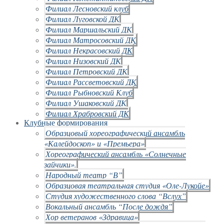
Филиал Лесновский клуб
Филиал Луговской ДК
Филиал Маршальский ДК
Филиал Матросовский ДК
Филиал Некрасовский ДК
Филиал Низовский ДК
Филиал Петровский ДК
Филиал Рассветовский ДК
Филиал Рыбновский Клуб
Филиал Ушаковский ДК
Филиал Храбровский ДК
Клубные формирования
Образцовый хореографический ансамбль
«Калейдоскоп» и «Премьера»
Хореографический ансамбль «Солнечные
зайчики».
Народный театр “В”
Образцовая театральная студия «Оле-Лукойе»
Студия художественного слова “Вслух”
Вокальный ансамбль “После дождя”
Хор ветеранов «Здравица»