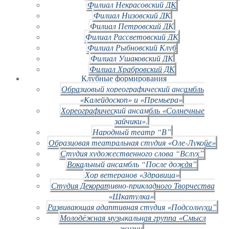
Филиал Некрасовский ДК
Филиал Низовский ДК
Филиал Петровский ДК
Филиал Рассветовский ДК
Филиал Рыбновский Клуб
Филиал Ушаковский ДК
Филиал Храбровский ДК
Клубные формирования
Образцовый хореографический ансамбль
«Калейдоскоп» и «Премьера»
Хореографический ансамбль «Солнечные
зайчики».
Народный театр “В”
Образцовая театральная студия «Оле-Лукойе»
Студия художественного слова “Вслух”
Вокальный ансамбль “После дождя”
Хор ветеранов «Здравица»
Студия Декоративно-прикладного Творчества
«Шкатулка»
Развивающая адаптивная студия «Подсолнухи”
Молодёжная музыкальная группа «Смысл
жизни