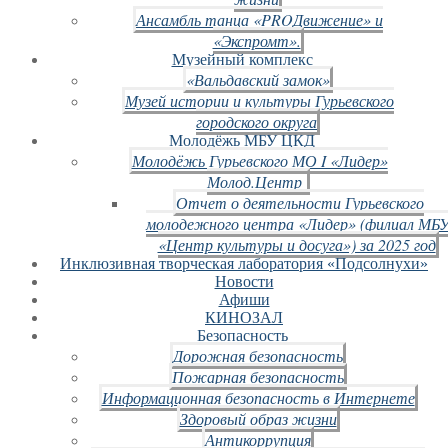
Ансамбль танца «PROДвижение» и
«Экспромт».
Музейный комплекс
«Вальдавский замок»
Музей истории и культуры Гурьевского
городского округа
Молодёжь МБУ ЦКД
Молодёжь Гурьевского МО I «Лидер»
Молод.Центр
Отчет о деятельности Гурьевского
молодежного центра «Лидер» (филиал МБ
«Центр культуры и досуга») за 2025 год
Инклюзивная творческая лаборатория «Подсолнухи»
Новости
Афиши
КИНОЗАЛ
Безопасность
Дорожная безопасность
Пожарная безопасность
Информационная безопасность в Интернете
Здоровый образ жизни
Антикоррупция