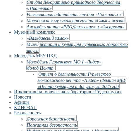
Студия Декоративно-прикладного Творчества
«Шкатулка»
Развивающая адаптивная студия «Подсолнухи”
Молодёжная музыкальная группа «Смысл жизни
Ансамбль танца «PROДвижение» и «Экспромт».
Музейный комплекс
«Вальдавский замок»
Музей истории и культуры Гурьевского городского
округа
Молодёжь МБУ ЦКД
Молодёжь Гурьевского МО I «Лидер»
Молод.Центр
Отчет о деятельности Гурьевского
молодежного центра «Лидер» (филиал МБУ
«Центр культуры и досуга») за 2025 год
Инклюзивная творческая лаборатория «Подсолнухи»
Новости
Афиши
КИНОЗАЛ
Безопасность
Дорожная безопасность
Пожарная безопасность
Информационная безопасность в Интернете