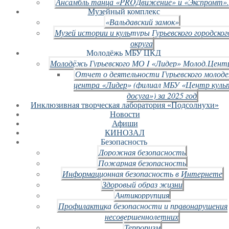
Ансамбль танца «PROДвижение» и «Экспромт».
Музейный комплекс
«Вальдавский замок»
Музей истории и культуры Гурьевского городског
округа
Молодёжь МБУ ЦКД
Молодёжь Гурьевского МО I «Лидер» Молод.Цент
Отчет о деятельности Гурьевского молод
центра «Лидер» (филиал МБУ «Центр куль
досуга») за 2025 год
Инклюзивная творческая лаборатория «Подсолнухи»
Новости
Афиши
КИНОЗАЛ
Безопасность
Дорожная безопасность
Пожарная безопасность
Информационная безопасность в Интернете
Здоровый образ жизни
Антикоррупция
Профилактика безопасности и правонарушения
несовершеннолетних
Терроризм