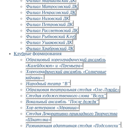
Филиал Маршальский ДК
Филиал Матросовский ДК
Филиал Некрасовский ДК
Филиал Низовский ДК
Филиал Петровский ДК
Филиал Рассветовский ДК
Филиал Рыбновский Клуб
Филиал Ушаковский ДК
Филиал Храбровский ДК
Клубные формирования
Образцовый хореографический ансамбль
«Калейдоскоп» и «Премьера»
Хореографический ансамбль «Солнечные
зайчики».
Народный театр “В”
Образцовая театральная студия «Оле-Лукойе»
Студия художественного слова “Вслух”
Вокальный ансамбль “После дождя”
Хор ветеранов «Здравица»
Студия Декоративно-прикладного Творчества
«Шкатулка»
Развивающая адаптивная студия «Подсолнухи”