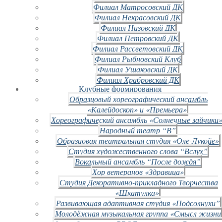
Филиал Матросовский ДК
Филиал Некрасовский ДК
Филиал Низовский ДК
Филиал Петровский ДК
Филиал Рассветовский ДК
Филиал Рыбновский Клуб
Филиал Ушаковский ДК
Филиал Храбровский ДК
Клубные формирования
Образцовый хореографический ансамбль
«Калейдоскоп» и «Премьера»
Хореографический ансамбль «Солнечные зайчики»
Народный театр “В”
Образцовая театральная студия «Оле-Лукойе»
Студия художественного слова “Вслух”
Вокальный ансамбль “После дождя”
Хор ветеранов «Здравица»
Студия Декоративно-прикладного Творчества
«Шкатулка»
Развивающая адаптивная студия «Подсолнухи”
Молодёжная музыкальная группа «Смысл жизни