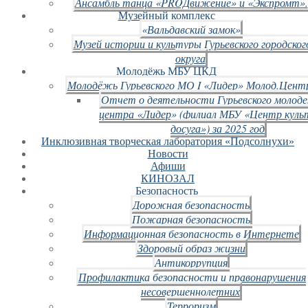
Ансамбль танца «PROДвижение» и «Экспромт».
Музейный комплекс
«Вальдавский замок»
Музей истории и культуры Гурьевского городског
округа
Молодёжь МБУ ЦКД
Молодёжь Гурьевского МО I «Лидер» Молод.Цент
Отчет о деятельности Гурьевского молод
центра «Лидер» (филиал МБУ «Центр куль
досуга») за 2025 год
Инклюзивная творческая лаборатория «Подсолнухи»
Новости
Афиши
КИНОЗАЛ
Безопасность
Дорожная безопасность
Пожарная безопасность
Информационная безопасность в Интернете
Здоровый образ жизни
Антикоррупция
Профилактика безопасности и правонарушения
несовершеннолетних
Терроризм