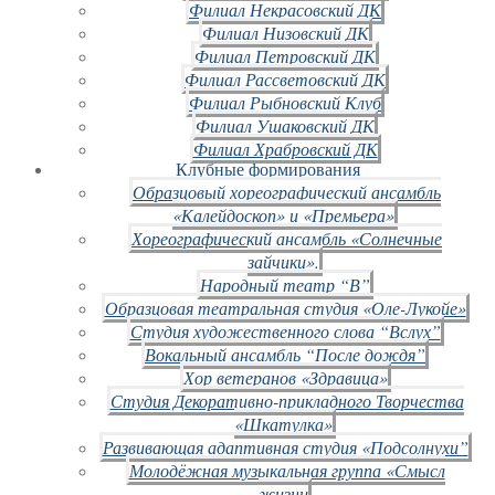
Филиал Некрасовский ДК
Филиал Низовский ДК
Филиал Петровский ДК
Филиал Рассветовский ДК
Филиал Рыбновский Клуб
Филиал Ушаковский ДК
Филиал Храбровский ДК
Клубные формирования
Образцовый хореографический ансамбль
«Калейдоскоп» и «Премьера»
Хореографический ансамбль «Солнечные
зайчики».
Народный театр “В”
Образцовая театральная студия «Оле-Лукойе»
Студия художественного слова “Вслух”
Вокальный ансамбль “После дождя”
Хор ветеранов «Здравица»
Студия Декоративно-прикладного Творчества
«Шкатулка»
Развивающая адаптивная студия «Подсолнухи”
Молодёжная музыкальная группа «Смысл
жизни