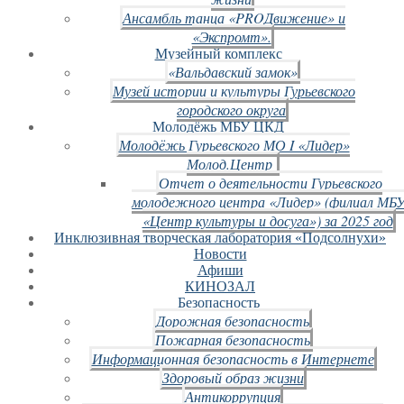
Ансамбль танца «PROДвижение» и
«Экспромт».
Музейный комплекс
«Вальдавский замок»
Музей истории и культуры Гурьевского
городского округа
Молодёжь МБУ ЦКД
Молодёжь Гурьевского МО I «Лидер»
Молод.Центр
Отчет о деятельности Гурьевского
молодежного центра «Лидер» (филиал МБ
«Центр культуры и досуга») за 2025 год
Инклюзивная творческая лаборатория «Подсолнухи»
Новости
Афиши
КИНОЗАЛ
Безопасность
Дорожная безопасность
Пожарная безопасность
Информационная безопасность в Интернете
Здоровый образ жизни
Антикоррупция