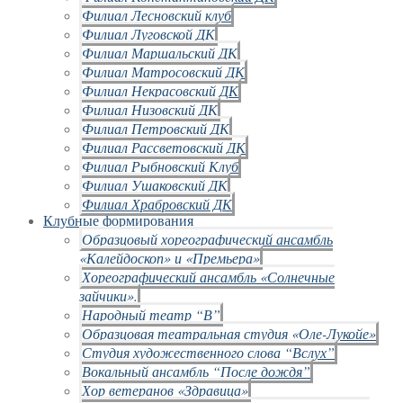
Филиал Лесновский клуб
Филиал Луговской ДК
Филиал Маршальский ДК
Филиал Матросовский ДК
Филиал Некрасовский ДК
Филиал Низовский ДК
Филиал Петровский ДК
Филиал Рассветовский ДК
Филиал Рыбновский Клуб
Филиал Ушаковский ДК
Филиал Храбровский ДК
Клубные формирования
Образцовый хореографический ансамбль
«Калейдоскоп» и «Премьера»
Хореографический ансамбль «Солнечные
зайчики».
Народный театр “В”
Образцовая театральная студия «Оле-Лукойе»
Студия художественного слова “Вслух”
Вокальный ансамбль “После дождя”
Хор ветеранов «Здравица»