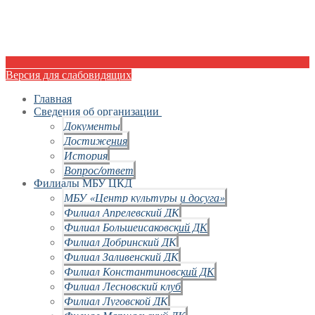
Версия для слабовидящих
Главная
Сведения об организации
Документы
Достижения
История
Вопрос/ответ
Филиалы МБУ ЦКД
МБУ «Центр культуры и досуга»
Филиал Апрелевский ДК
Филиал Большеисаковский ДК
Филиал Добринский ДК
Филиал Заливенский ДК
Филиал Константиновский ДК
Филиал Лесновский клуб
Филиал Луговской ДК