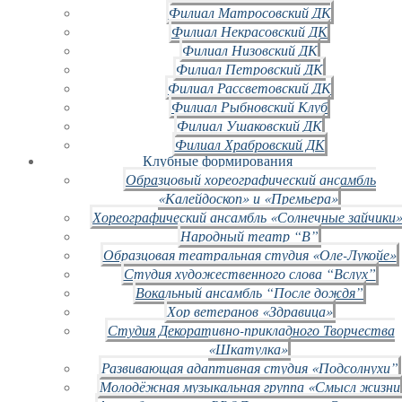
Филиал Матросовский ДК
Филиал Некрасовский ДК
Филиал Низовский ДК
Филиал Петровский ДК
Филиал Рассветовский ДК
Филиал Рыбновский Клуб
Филиал Ушаковский ДК
Филиал Храбровский ДК
Клубные формирования
Образцовый хореографический ансамбль
«Калейдоскоп» и «Премьера»
Хореографический ансамбль «Солнечные зайчики»
Народный театр “В”
Образцовая театральная студия «Оле-Лукойе»
Студия художественного слова “Вслух”
Вокальный ансамбль “После дождя”
Хор ветеранов «Здравица»
Студия Декоративно-прикладного Творчества
«Шкатулка»
Развивающая адаптивная студия «Подсолнухи”
Молодёжная музыкальная группа «Смысл жизни