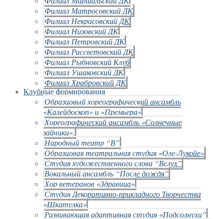
Филиал Маршальский ДК
Филиал Матросовский ДК
Филиал Некрасовский ДК
Филиал Низовский ДК
Филиал Петровский ДК
Филиал Рассветовский ДК
Филиал Рыбновский Клуб
Филиал Ушаковский ДК
Филиал Храбровский ДК
Клубные формирования
Образцовый хореографический ансамбль
«Калейдоскоп» и «Премьера»
Хореографический ансамбль «Солнечные
зайчики».
Народный театр “В”
Образцовая театральная студия «Оле-Лукойе»
Студия художественного слова “Вслух”
Вокальный ансамбль “После дождя”
Хор ветеранов «Здравица»
Студия Декоративно-прикладного Творчества
«Шкатулка»
Развивающая адаптивная студия «Подсолнухи”