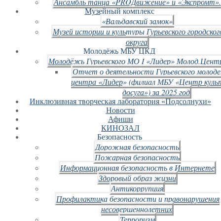
Ансамбль танца «PROДвижение» и «Экспромт».
Музейный комплекс
«Вальдавский замок»
Музей истории и культуры Гурьевского городског
округа
Молодёжь МБУ ЦКД
Молодёжь Гурьевского МО I «Лидер» Молод.Цент
Отчет о деятельности Гурьевского молод
центра «Лидер» (филиал МБУ «Центр куль
досуга») за 2025 год
Инклюзивная творческая лаборатория «Подсолнухи»
Новости
Афиши
КИНОЗАЛ
Безопасность
Дорожная безопасность
Пожарная безопасность
Информационная безопасность в Интернете
Здоровый образ жизни
Антикоррупция
Профилактика безопасности и правонарушения
несовершеннолетних
Терроризм