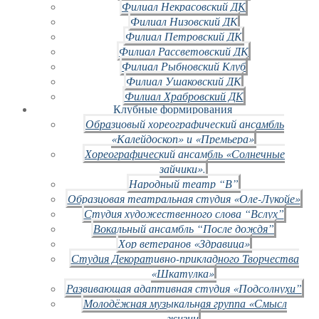
Филиал Некрасовский ДК
Филиал Низовский ДК
Филиал Петровский ДК
Филиал Рассветовский ДК
Филиал Рыбновский Клуб
Филиал Ушаковский ДК
Филиал Храбровский ДК
Клубные формирования
Образцовый хореографический ансамбль
«Калейдоскоп» и «Премьера»
Хореографический ансамбль «Солнечные
зайчики».
Народный театр “В”
Образцовая театральная студия «Оле-Лукойе»
Студия художественного слова “Вслух”
Вокальный ансамбль “После дождя”
Хор ветеранов «Здравица»
Студия Декоративно-прикладного Творчества
«Шкатулка»
Развивающая адаптивная студия «Подсолнухи”
Молодёжная музыкальная группа «Смысл
жизни