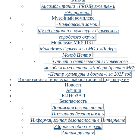
Ансамбль танца «PROДвижение» и
«Экспромт».
Музейный комплекс
«Вальдавский замок»
Музей истории и культуры Гурьевского
городского округа
Молодёжь МБУ ЦКД
Молодёжь Гурьевского МО I «Лидер»
Молод.Центр
Отчет о деятельности Гурьевского
молодежного центра «Лидер» (филиал МБ
«Центр культуры и досуга») за 2025 год
Инклюзивная творческая лаборатория «Подсолнухи»
Новости
Афиши
КИНОЗАЛ
Безопасность
Дорожная безопасность
Пожарная безопасность
Информационная безопасность в Интернете
Здоровый образ жизни
Антикоррупция