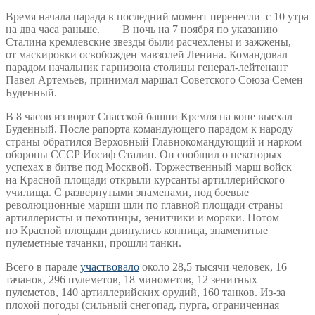
Время начала парада в последний момент перенесли с 10 утра
на два часа раньше. В ночь на 7 ноября по указанию
Сталина кремлевские звезды были расчехлены и зажжены,
от маскировки освобожден мавзолей Ленина. Командовал
парадом начальник гарнизона столицы генерал-лейтенант
Павел Артемьев, принимал маршал Советского Союза Семен
Буденный.
В 8 часов из ворот Спасской башни Кремля на коне выехал
Буденный. После рапорта командующего парадом к народу
страны обратился Верховный Главнокомандующий и нарком
обороны СССР Иосиф Сталин. Он сообщил о некоторых
успехах в битве под Москвой. Торжественный марш войск
на Красной площади открыли курсанты артиллерийского
училища. С развернутыми знаменами, под боевые
революционные марши шли по главной площади страны
артиллеристы и пехотинцы, зенитчики и моряки. Потом
по Красной площади двинулись конница, знаменитые
пулеметные тачанки, прошли танки.
Всего в параде
участвовало
около 28,5 тысячи человек, 16
тачанок, 296 пулеметов, 18 минометов, 12 зенитных
пулеметов, 140 артиллерийских орудий, 160 танков. Из-за
плохой погоды (сильный снегопад, пурга, ограниченная