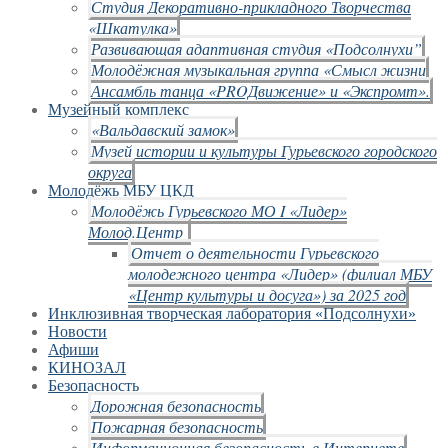
Студия Декоративно-прикладного Творчества
«Шкатулка»
Развивающая адаптивная студия «Подсолнухи”
Молодёжная музыкальная группа «Смысл жизни
Ансамбль танца «PROДвижение» и «Экспромт».
Музейный комплекс
«Вальдавский замок»
Музей истории и культуры Гурьевского городского
округа
Молодёжь МБУ ЦКД
Молодёжь Гурьевского МО I «Лидер»
Молод.Центр
Отчет о деятельности Гурьевского
молодежного центра «Лидер» (филиал МБУ
«Центр культуры и досуга») за 2025 год
Инклюзивная творческая лаборатория «Подсолнухи»
Новости
Афиши
КИНОЗАЛ
Безопасность
Дорожная безопасность
Пожарная безопасность
Информационная безопасность в Интернете