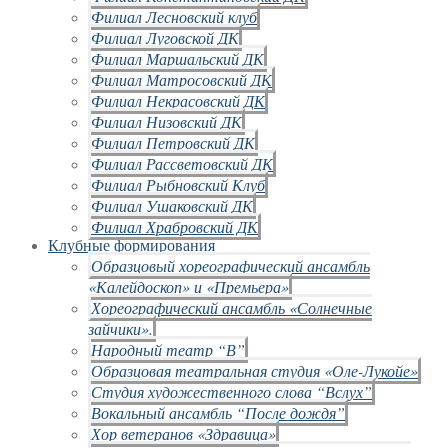
Филиал Лесновский клуб
Филиал Луговской ДК
Филиал Маршальский ДК
Филиал Матросовский ДК
Филиал Некрасовский ДК
Филиал Низовский ДК
Филиал Петровский ДК
Филиал Рассветовский ДК
Филиал Рыбновский Клуб
Филиал Ушаковский ДК
Филиал Храбровский ДК
Клубные формирования
Образцовый хореографический ансамбль
«Калейдоскоп» и «Премьера»
Хореографический ансамбль «Солнечные
зайчики».
Народный театр “В”
Образцовая театральная студия «Оле-Лукойе»
Студия художественного слова “Вслух”
Вокальный ансамбль “После дождя”
Хор ветеранов «Здравица»