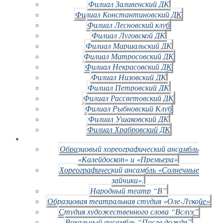
Филиал Заливенский ДК
Филиал Константиновский ДК
Филиал Лесновский клуб
Филиал Луговской ДК
Филиал Маршальский ДК
Филиал Матросовский ДК
Филиал Некрасовский ДК
Филиал Низовский ДК
Филиал Петровский ДК
Филиал Рассветовский ДК
Филиал Рыбновский Клуб
Филиал Ушаковский ДК
Филиал Храбровский ДК
Образцовый хореографический ансамбль
«Калейдоскоп» и «Премьера»
Хореографический ансамбль «Солнечные
зайчики».
Народный театр “В”
Образцовая театральная студия «Оле-Лукойе»
Студия художественного слова “Вслух”
Вокальный ансамбль “После дождя”