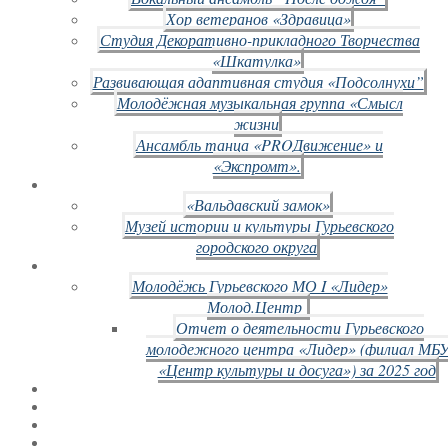
Хор ветеранов «Здравица»
Студия Декоративно-прикладного Творчества
«Шкатулка»
Развивающая адаптивная студия «Подсолнухи”
Молодёжная музыкальная группа «Смысл
жизни
Ансамбль танца «PROДвижение» и
«Экспромт».
«Вальдавский замок»
Музей истории и культуры Гурьевского
городского округа
Молодёжь Гурьевского МО I «Лидер»
Молод.Центр
Отчет о деятельности Гурьевского
молодежного центра «Лидер» (филиал МБ
«Центр культуры и досуга») за 2025 год