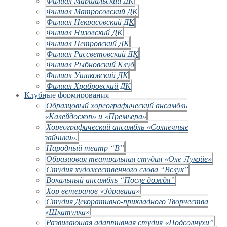
Филиал Маршальский ДК
Филиал Матросовский ДК
Филиал Некрасовский ДК
Филиал Низовский ДК
Филиал Петровский ДК
Филиал Рассветовский ДК
Филиал Рыбновский Клуб
Филиал Ушаковский ДК
Филиал Храбровский ДК
Клубные формирования
Образцовый хореографический ансамбль
«Калейдоскоп» и «Премьера»
Хореографический ансамбль «Солнечные
зайчики».
Народный театр “В”
Образцовая театральная студия «Оле-Лукойе»
Студия художественного слова “Вслух”
Вокальный ансамбль “После дождя”
Хор ветеранов «Здравица»
Студия Декоративно-прикладного Творчества
«Шкатулка»
Развивающая адаптивная студия «Подсолнухи”