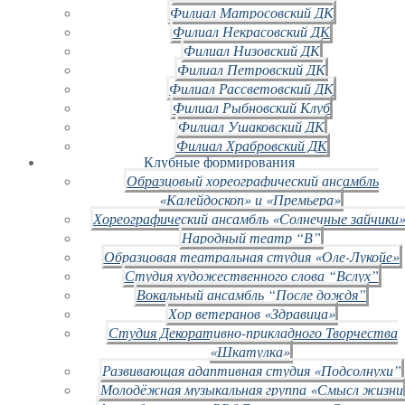
Филиал Матросовский ДК
Филиал Некрасовский ДК
Филиал Низовский ДК
Филиал Петровский ДК
Филиал Рассветовский ДК
Филиал Рыбновский Клуб
Филиал Ушаковский ДК
Филиал Храбровский ДК
Клубные формирования
Образцовый хореографический ансамбль
«Калейдоскоп» и «Премьера»
Хореографический ансамбль «Солнечные зайчики»
Народный театр “В”
Образцовая театральная студия «Оле-Лукойе»
Студия художественного слова “Вслух”
Вокальный ансамбль “После дождя”
Хор ветеранов «Здравица»
Студия Декоративно-прикладного Творчества
«Шкатулка»
Развивающая адаптивная студия «Подсолнухи”
Молодёжная музыкальная группа «Смысл жизни