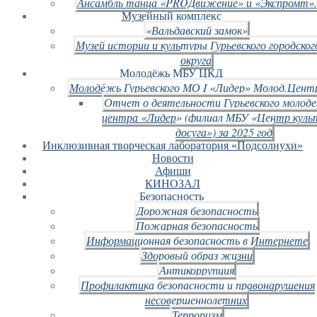
Ансамбль танца «PROДвижение» и «Экспромт».
Музейный комплекс
«Вальдавский замок»
Музей истории и культуры Гурьевского городског
округа
Молодёжь МБУ ЦКД
Молодёжь Гурьевского МО I «Лидер» Молод.Цент
Отчет о деятельности Гурьевского молод
центра «Лидер» (филиал МБУ «Центр куль
досуга») за 2025 год
Инклюзивная творческая лаборатория «Подсолнухи»
Новости
Афиши
КИНОЗАЛ
Безопасность
Дорожная безопасность
Пожарная безопасность
Информационная безопасность в Интернете
Здоровый образ жизни
Антикоррупция
Профилактика безопасности и правонарушения
несовершеннолетних
Терроризм