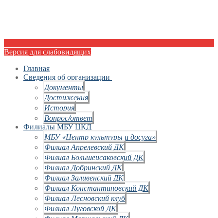
Версия для слабовидящих
Главная
Сведения об организации
Документы
Достижения
История
Вопрос/ответ
Филиалы МБУ ЦКД
МБУ «Центр культуры и досуга»
Филиал Апрелевский ДК
Филиал Большеисаковский ДК
Филиал Добринский ДК
Филиал Заливенский ДК
Филиал Константиновский ДК
Филиал Лесновский клуб
Филиал Луговской ДК