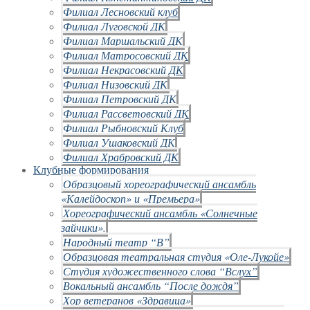
Филиал Лесновский клуб
Филиал Луговской ДК
Филиал Маршальский ДК
Филиал Матросовский ДК
Филиал Некрасовский ДК
Филиал Низовский ДК
Филиал Петровский ДК
Филиал Рассветовский ДК
Филиал Рыбновский Клуб
Филиал Ушаковский ДК
Филиал Храбровский ДК
Клубные формирования
Образцовый хореографический ансамбль
«Калейдоскоп» и «Премьера»
Хореографический ансамбль «Солнечные
зайчики».
Народный театр “В”
Образцовая театральная студия «Оле-Лукойе»
Студия художественного слова “Вслух”
Вокальный ансамбль “После дождя”
Хор ветеранов «Здравица»