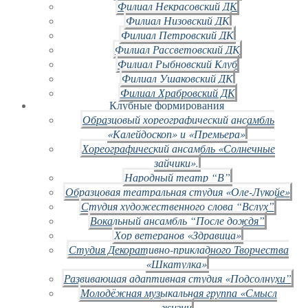
Филиал Некрасовский ДК
Филиал Низовский ДК
Филиал Петровский ДК
Филиал Рассветовский ДК
Филиал Рыбновский Клуб
Филиал Ушаковский ДК
Филиал Храбровский ДК
Клубные формирования
Образцовый хореографический ансамбль
«Калейдоскоп» и «Премьера»
Хореографический ансамбль «Солнечные
зайчики».
Народный театр “В”
Образцовая театральная студия «Оле-Лукойе»
Студия художественного слова “Вслух”
Вокальный ансамбль “После дождя”
Хор ветеранов «Здравица»
Студия Декоративно-прикладного Творчества
«Шкатулка»
Развивающая адаптивная студия «Подсолнухи”
Молодёжная музыкальная группа «Смысл
жизни