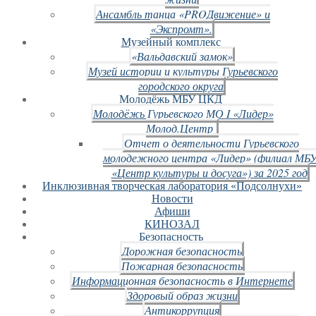
Ансамбль танца «PROДвижение» и
«Экспромт».
Музейный комплекс
«Вальдавский замок»
Музей истории и культуры Гурьевского
городского округа
Молодёжь МБУ ЦКД
Молодёжь Гурьевского МО I «Лидер»
Молод.Центр
Отчет о деятельности Гурьевского
молодежного центра «Лидер» (филиал МБ
«Центр культуры и досуга») за 2025 год
Инклюзивная творческая лаборатория «Подсолнухи»
Новости
Афиши
КИНОЗАЛ
Безопасность
Дорожная безопасность
Пожарная безопасность
Информационная безопасность в Интернете
Здоровый образ жизни
Антикоррупция