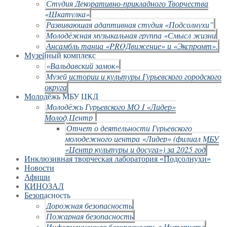
Студия Декоративно-прикладного Творчества
«Шкатулка»
Развивающая адаптивная студия «Подсолнухи”
Молодёжная музыкальная группа «Смысл жизни
Ансамбль танца «PROДвижение» и «Экспромт».
Музейный комплекс
«Вальдавский замок»
Музей истории и культуры Гурьевского городского
округа
Молодёжь МБУ ЦКД
Молодёжь Гурьевского МО I «Лидер»
Молод.Центр
Отчет о деятельности Гурьевского
молодежного центра «Лидер» (филиал МБУ
«Центр культуры и досуга») за 2025 год
Инклюзивная творческая лаборатория «Подсолнухи»
Новости
Афиши
КИНОЗАЛ
Безопасность
Дорожная безопасность
Пожарная безопасность
Информационная безопасность в Интернете