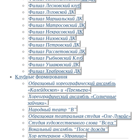
Филиал Лесновский клуб
Филиал Луговской ДК
Филиал Маршальский ДК
Филиал Матросовский ДК
Филиал Некрасовский ДК
Филиал Низовский ДК
Филиал Петровский ДК
Филиал Рассветовский ДК
Филиал Рыбновский Клуб
Филиал Ушаковский ДК
Филиал Храбровский ДК
Клубные формирования
Образцовый хореографический ансамбль
«Калейдоскоп» и «Премьера»
Хореографический ансамбль «Солнечные
зайчики».
Народный театр “В”
Образцовая театральная студия «Оле-Лукойе»
Студия художественного слова “Вслух”
Вокальный ансамбль “После дождя”
Хор ветеранов «Здравица»