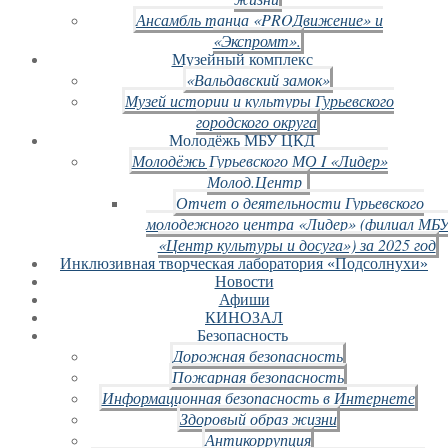
Ансамбль танца «PROДвижение» и
«Экспромт».
Музейный комплекс
«Вальдавский замок»
Музей истории и культуры Гурьевского
городского округа
Молодёжь МБУ ЦКД
Молодёжь Гурьевского МО I «Лидер»
Молод.Центр
Отчет о деятельности Гурьевского
молодежного центра «Лидер» (филиал МБ
«Центр культуры и досуга») за 2025 год
Инклюзивная творческая лаборатория «Подсолнухи»
Новости
Афиши
КИНОЗАЛ
Безопасность
Дорожная безопасность
Пожарная безопасность
Информационная безопасность в Интернете
Здоровый образ жизни
Антикоррупция