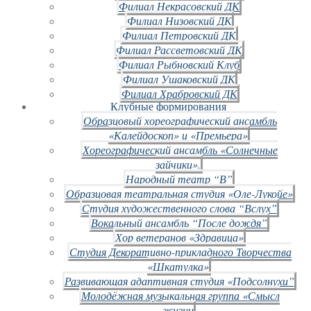
Филиал Некрасовский ДК
Филиал Низовский ДК
Филиал Петровский ДК
Филиал Рассветовский ДК
Филиал Рыбновский Клуб
Филиал Ушаковский ДК
Филиал Храбровский ДК
Клубные формирования
Образцовый хореографический ансамбль
«Калейдоскоп» и «Премьера»
Хореографический ансамбль «Солнечные
зайчики».
Народный театр “В”
Образцовая театральная студия «Оле-Лукойе»
Студия художественного слова “Вслух”
Вокальный ансамбль “После дождя”
Хор ветеранов «Здравица»
Студия Декоративно-прикладного Творчества
«Шкатулка»
Развивающая адаптивная студия «Подсолнухи”
Молодёжная музыкальная группа «Смысл
жизни