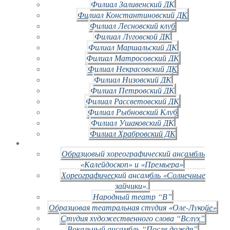
Филиал Заливенский ДК
Филиал Константиновский ДК
Филиал Лесновский клуб
Филиал Луговской ДК
Филиал Маршальский ДК
Филиал Матросовский ДК
Филиал Некрасовский ДК
Филиал Низовский ДК
Филиал Петровский ДК
Филиал Рассветовский ДК
Филиал Рыбновский Клуб
Филиал Ушаковский ДК
Филиал Храбровский ДК
Образцовый хореографический ансамбль
«Калейдоскоп» и «Премьера»
Хореографический ансамбль «Солнечные
зайчики».
Народный театр “В”
Образцовая театральная студия «Оле-Лукойе»
Студия художественного слова “Вслух”
Вокальный ансамбль “После дождя”