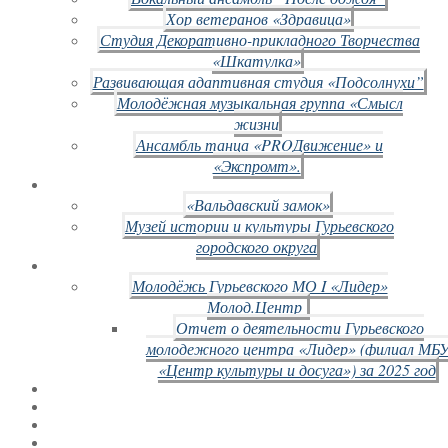
Хор ветеранов «Здравица»
Студия Декоративно-прикладного Творчества
«Шкатулка»
Развивающая адаптивная студия «Подсолнухи”
Молодёжная музыкальная группа «Смысл
жизни
Ансамбль танца «PROДвижение» и
«Экспромт».
«Вальдавский замок»
Музей истории и культуры Гурьевского
городского округа
Молодёжь Гурьевского МО I «Лидер»
Молод.Центр
Отчет о деятельности Гурьевского
молодежного центра «Лидер» (филиал МБ
«Центр культуры и досуга») за 2025 год