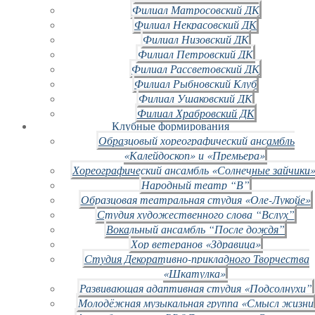
Филиал Матросовский ДК
Филиал Некрасовский ДК
Филиал Низовский ДК
Филиал Петровский ДК
Филиал Рассветовский ДК
Филиал Рыбновский Клуб
Филиал Ушаковский ДК
Филиал Храбровский ДК
Клубные формирования
Образцовый хореографический ансамбль
«Калейдоскоп» и «Премьера»
Хореографический ансамбль «Солнечные зайчики»
Народный театр “В”
Образцовая театральная студия «Оле-Лукойе»
Студия художественного слова “Вслух”
Вокальный ансамбль “После дождя”
Хор ветеранов «Здравица»
Студия Декоративно-прикладного Творчества
«Шкатулка»
Развивающая адаптивная студия «Подсолнухи”
Молодёжная музыкальная группа «Смысл жизни