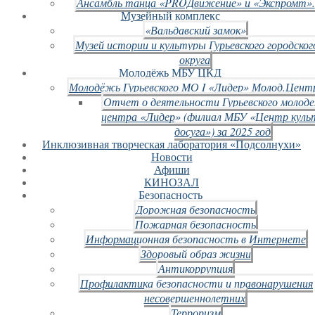
Ансамбль танца «PROДвижение» и «Экспромт».
Музейный комплекс
«Вальдавский замок»
Музей истории и культуры Гурьевского городског
округа
Молодёжь МБУ ЦКД
Молодёжь Гурьевского МО I «Лидер» Молод.Цент
Отчет о деятельности Гурьевского молод
центра «Лидер» (филиал МБУ «Центр куль
досуга») за 2025 год
Инклюзивная творческая лаборатория «Подсолнухи»
Новости
Афиши
КИНОЗАЛ
Безопасность
Дорожная безопасность
Пожарная безопасность
Информационная безопасность в Интернете
Здоровый образ жизни
Антикоррупция
Профилактика безопасности и правонарушения
несовершеннолетних
Терроризм