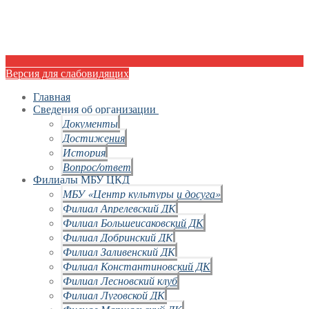
Версия для слабовидящих
Главная
Сведения об организации
Документы
Достижения
История
Вопрос/ответ
Филиалы МБУ ЦКД
МБУ «Центр культуры и досуга»
Филиал Апрелевский ДК
Филиал Большеисаковский ДК
Филиал Добринский ДК
Филиал Заливенский ДК
Филиал Константиновский ДК
Филиал Лесновский клуб
Филиал Луговской ДК