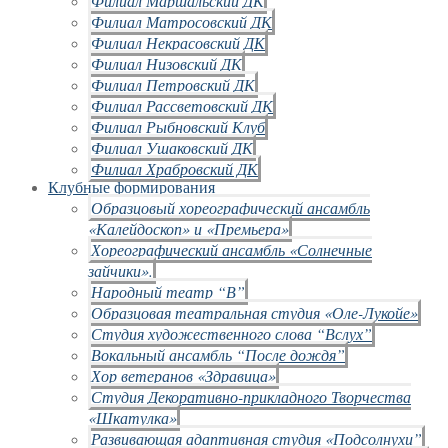
Филиал Маршальский ДК
Филиал Матросовский ДК
Филиал Некрасовский ДК
Филиал Низовский ДК
Филиал Петровский ДК
Филиал Рассветовский ДК
Филиал Рыбновский Клуб
Филиал Ушаковский ДК
Филиал Храбровский ДК
Клубные формирования
Образцовый хореографический ансамбль
«Калейдоскоп» и «Премьера»
Хореографический ансамбль «Солнечные
зайчики».
Народный театр “В”
Образцовая театральная студия «Оле-Лукойе»
Студия художественного слова “Вслух”
Вокальный ансамбль “После дождя”
Хор ветеранов «Здравица»
Студия Декоративно-прикладного Творчества
«Шкатулка»
Развивающая адаптивная студия «Подсолнухи”