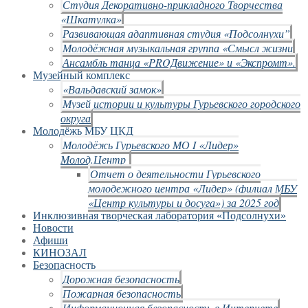
Студия Декоративно-прикладного Творчества
«Шкатулка»
Развивающая адаптивная студия «Подсолнухи”
Молодёжная музыкальная группа «Смысл жизни
Ансамбль танца «PROДвижение» и «Экспромт».
Музейный комплекс
«Вальдавский замок»
Музей истории и культуры Гурьевского городского
округа
Молодёжь МБУ ЦКД
Молодёжь Гурьевского МО I «Лидер»
Молод.Центр
Отчет о деятельности Гурьевского
молодежного центра «Лидер» (филиал МБУ
«Центр культуры и досуга») за 2025 год
Инклюзивная творческая лаборатория «Подсолнухи»
Новости
Афиши
КИНОЗАЛ
Безопасность
Дорожная безопасность
Пожарная безопасность
Информационная безопасность в Интернете