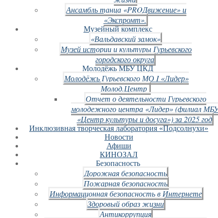
Ансамбль танца «PROДвижение» и
«Экспромт».
Музейный комплекс
«Вальдавский замок»
Музей истории и культуры Гурьевского
городского округа
Молодёжь МБУ ЦКД
Молодёжь Гурьевского МО I «Лидер»
Молод.Центр
Отчет о деятельности Гурьевского
молодежного центра «Лидер» (филиал МБ
«Центр культуры и досуга») за 2025 год
Инклюзивная творческая лаборатория «Подсолнухи»
Новости
Афиши
КИНОЗАЛ
Безопасность
Дорожная безопасность
Пожарная безопасность
Информационная безопасность в Интернете
Здоровый образ жизни
Антикоррупция