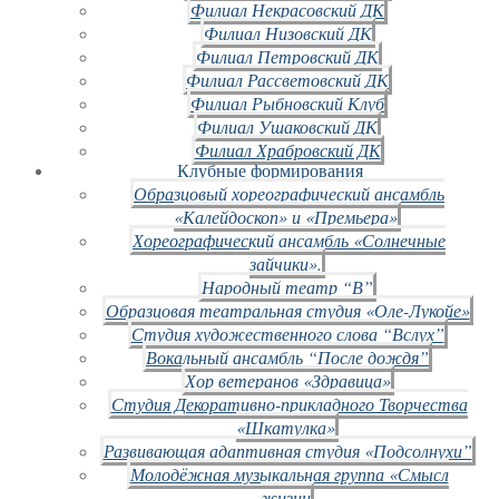
Филиал Некрасовский ДК
Филиал Низовский ДК
Филиал Петровский ДК
Филиал Рассветовский ДК
Филиал Рыбновский Клуб
Филиал Ушаковский ДК
Филиал Храбровский ДК
Клубные формирования
Образцовый хореографический ансамбль
«Калейдоскоп» и «Премьера»
Хореографический ансамбль «Солнечные
зайчики».
Народный театр “В”
Образцовая театральная студия «Оле-Лукойе»
Студия художественного слова “Вслух”
Вокальный ансамбль “После дождя”
Хор ветеранов «Здравица»
Студия Декоративно-прикладного Творчества
«Шкатулка»
Развивающая адаптивная студия «Подсолнухи”
Молодёжная музыкальная группа «Смысл
жизни