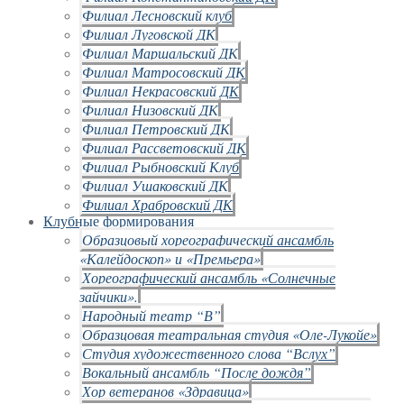
Филиал Лесновский клуб
Филиал Луговской ДК
Филиал Маршальский ДК
Филиал Матросовский ДК
Филиал Некрасовский ДК
Филиал Низовский ДК
Филиал Петровский ДК
Филиал Рассветовский ДК
Филиал Рыбновский Клуб
Филиал Ушаковский ДК
Филиал Храбровский ДК
Клубные формирования
Образцовый хореографический ансамбль
«Калейдоскоп» и «Премьера»
Хореографический ансамбль «Солнечные
зайчики».
Народный театр “В”
Образцовая театральная студия «Оле-Лукойе»
Студия художественного слова “Вслух”
Вокальный ансамбль “После дождя”
Хор ветеранов «Здравица»