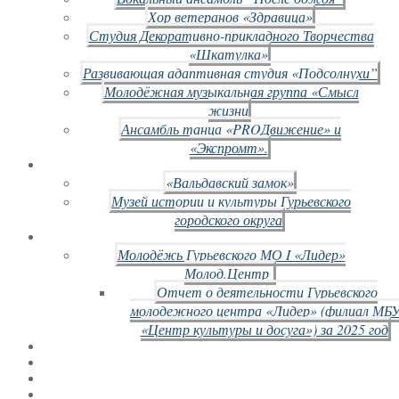
Хор ветеранов «Здравица»
Студия Декоративно-прикладного Творчества
«Шкатулка»
Развивающая адаптивная студия «Подсолнухи”
Молодёжная музыкальная группа «Смысл
жизни
Ансамбль танца «PROДвижение» и
«Экспромт».
«Вальдавский замок»
Музей истории и культуры Гурьевского
городского округа
Молодёжь Гурьевского МО I «Лидер»
Молод.Центр
Отчет о деятельности Гурьевского
молодежного центра «Лидер» (филиал МБ
«Центр культуры и досуга») за 2025 год