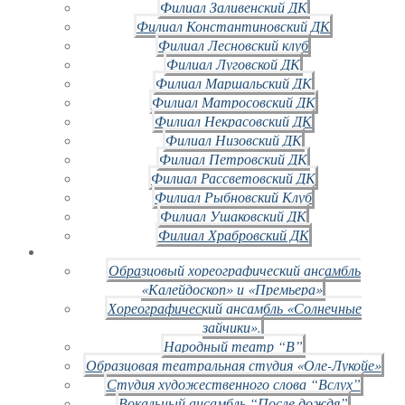
Филиал Заливенский ДК
Филиал Константиновский ДК
Филиал Лесновский клуб
Филиал Луговской ДК
Филиал Маршальский ДК
Филиал Матросовский ДК
Филиал Некрасовский ДК
Филиал Низовский ДК
Филиал Петровский ДК
Филиал Рассветовский ДК
Филиал Рыбновский Клуб
Филиал Ушаковский ДК
Филиал Храбровский ДК
Образцовый хореографический ансамбль
«Калейдоскоп» и «Премьера»
Хореографический ансамбль «Солнечные
зайчики».
Народный театр “В”
Образцовая театральная студия «Оле-Лукойе»
Студия художественного слова “Вслух”
Вокальный ансамбль “После дождя”