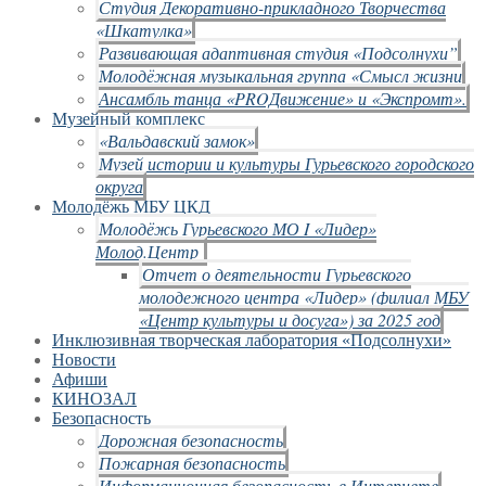
Студия Декоративно-прикладного Творчества
«Шкатулка»
Развивающая адаптивная студия «Подсолнухи”
Молодёжная музыкальная группа «Смысл жизни
Ансамбль танца «PROДвижение» и «Экспромт».
Музейный комплекс
«Вальдавский замок»
Музей истории и культуры Гурьевского городского
округа
Молодёжь МБУ ЦКД
Молодёжь Гурьевского МО I «Лидер»
Молод.Центр
Отчет о деятельности Гурьевского
молодежного центра «Лидер» (филиал МБУ
«Центр культуры и досуга») за 2025 год
Инклюзивная творческая лаборатория «Подсолнухи»
Новости
Афиши
КИНОЗАЛ
Безопасность
Дорожная безопасность
Пожарная безопасность
Информационная безопасность в Интернете