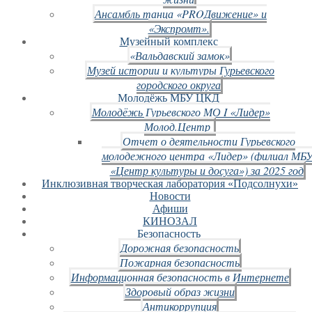
Ансамбль танца «PROДвижение» и
«Экспромт».
Музейный комплекс
«Вальдавский замок»
Музей истории и культуры Гурьевского
городского округа
Молодёжь МБУ ЦКД
Молодёжь Гурьевского МО I «Лидер»
Молод.Центр
Отчет о деятельности Гурьевского
молодежного центра «Лидер» (филиал МБ
«Центр культуры и досуга») за 2025 год
Инклюзивная творческая лаборатория «Подсолнухи»
Новости
Афиши
КИНОЗАЛ
Безопасность
Дорожная безопасность
Пожарная безопасность
Информационная безопасность в Интернете
Здоровый образ жизни
Антикоррупция