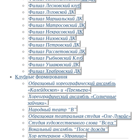
Филиал Лесновский клуб
Филиал Луговской ДК
Филиал Маршальский ДК
Филиал Матросовский ДК
Филиал Некрасовский ДК
Филиал Низовский ДК
Филиал Петровский ДК
Филиал Рассветовский ДК
Филиал Рыбновский Клуб
Филиал Ушаковский ДК
Филиал Храбровский ДК
Клубные формирования
Образцовый хореографический ансамбль
«Калейдоскоп» и «Премьера»
Хореографический ансамбль «Солнечные
зайчики».
Народный театр “В”
Образцовая театральная студия «Оле-Лукойе»
Студия художественного слова “Вслух”
Вокальный ансамбль “После дождя”
Хор ветеранов «Здравица»