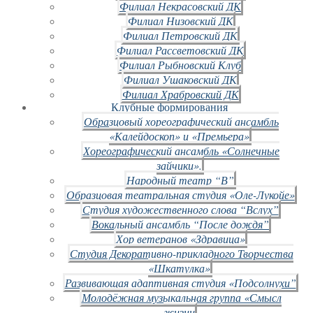
Филиал Некрасовский ДК
Филиал Низовский ДК
Филиал Петровский ДК
Филиал Рассветовский ДК
Филиал Рыбновский Клуб
Филиал Ушаковский ДК
Филиал Храбровский ДК
Клубные формирования
Образцовый хореографический ансамбль
«Калейдоскоп» и «Премьера»
Хореографический ансамбль «Солнечные
зайчики».
Народный театр “В”
Образцовая театральная студия «Оле-Лукойе»
Студия художественного слова “Вслух”
Вокальный ансамбль “После дождя”
Хор ветеранов «Здравица»
Студия Декоративно-прикладного Творчества
«Шкатулка»
Развивающая адаптивная студия «Подсолнухи”
Молодёжная музыкальная группа «Смысл
жизни