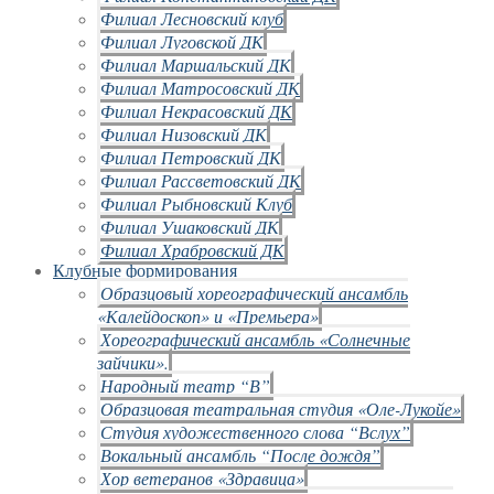
Филиал Лесновский клуб
Филиал Луговской ДК
Филиал Маршальский ДК
Филиал Матросовский ДК
Филиал Некрасовский ДК
Филиал Низовский ДК
Филиал Петровский ДК
Филиал Рассветовский ДК
Филиал Рыбновский Клуб
Филиал Ушаковский ДК
Филиал Храбровский ДК
Клубные формирования
Образцовый хореографический ансамбль
«Калейдоскоп» и «Премьера»
Хореографический ансамбль «Солнечные
зайчики».
Народный театр “В”
Образцовая театральная студия «Оле-Лукойе»
Студия художественного слова “Вслух”
Вокальный ансамбль “После дождя”
Хор ветеранов «Здравица»