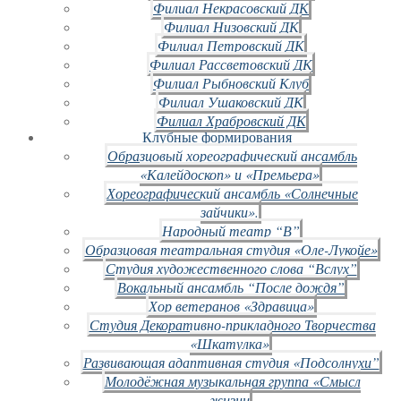
Филиал Некрасовский ДК
Филиал Низовский ДК
Филиал Петровский ДК
Филиал Рассветовский ДК
Филиал Рыбновский Клуб
Филиал Ушаковский ДК
Филиал Храбровский ДК
Клубные формирования
Образцовый хореографический ансамбль
«Калейдоскоп» и «Премьера»
Хореографический ансамбль «Солнечные
зайчики».
Народный театр “В”
Образцовая театральная студия «Оле-Лукойе»
Студия художественного слова “Вслух”
Вокальный ансамбль “После дождя”
Хор ветеранов «Здравица»
Студия Декоративно-прикладного Творчества
«Шкатулка»
Развивающая адаптивная студия «Подсолнухи”
Молодёжная музыкальная группа «Смысл
жизни