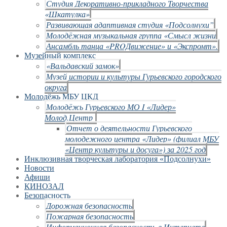
Студия Декоративно-прикладного Творчества
«Шкатулка»
Развивающая адаптивная студия «Подсолнухи”
Молодёжная музыкальная группа «Смысл жизни
Ансамбль танца «PROДвижение» и «Экспромт».
Музейный комплекс
«Вальдавский замок»
Музей истории и культуры Гурьевского городского
округа
Молодёжь МБУ ЦКД
Молодёжь Гурьевского МО I «Лидер»
Молод.Центр
Отчет о деятельности Гурьевского
молодежного центра «Лидер» (филиал МБУ
«Центр культуры и досуга») за 2025 год
Инклюзивная творческая лаборатория «Подсолнухи»
Новости
Афиши
КИНОЗАЛ
Безопасность
Дорожная безопасность
Пожарная безопасность
Информационная безопасность в Интернете