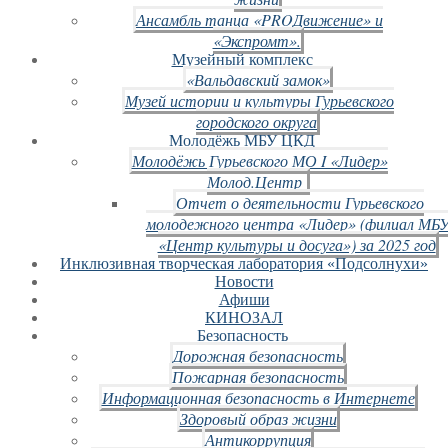
Ансамбль танца «PROДвижение» и
«Экспромт».
Музейный комплекс
«Вальдавский замок»
Музей истории и культуры Гурьевского
городского округа
Молодёжь МБУ ЦКД
Молодёжь Гурьевского МО I «Лидер»
Молод.Центр
Отчет о деятельности Гурьевского
молодежного центра «Лидер» (филиал МБ
«Центр культуры и досуга») за 2025 год
Инклюзивная творческая лаборатория «Подсолнухи»
Новости
Афиши
КИНОЗАЛ
Безопасность
Дорожная безопасность
Пожарная безопасность
Информационная безопасность в Интернете
Здоровый образ жизни
Антикоррупция