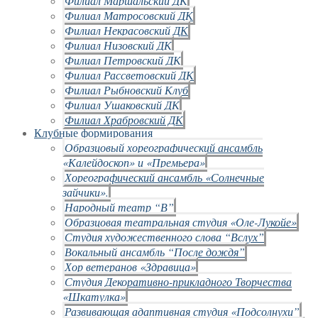
Филиал Маршальский ДК
Филиал Матросовский ДК
Филиал Некрасовский ДК
Филиал Низовский ДК
Филиал Петровский ДК
Филиал Рассветовский ДК
Филиал Рыбновский Клуб
Филиал Ушаковский ДК
Филиал Храбровский ДК
Клубные формирования
Образцовый хореографический ансамбль
«Калейдоскоп» и «Премьера»
Хореографический ансамбль «Солнечные
зайчики».
Народный театр “В”
Образцовая театральная студия «Оле-Лукойе»
Студия художественного слова “Вслух”
Вокальный ансамбль “После дождя”
Хор ветеранов «Здравица»
Студия Декоративно-прикладного Творчества
«Шкатулка»
Развивающая адаптивная студия «Подсолнухи”