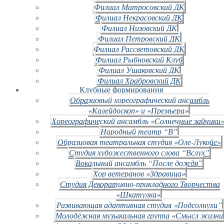
Филиал Матросовский ДК
Филиал Некрасовский ДК
Филиал Низовский ДК
Филиал Петровский ДК
Филиал Рассветовский ДК
Филиал Рыбновский Клуб
Филиал Ушаковский ДК
Филиал Храбровский ДК
Клубные формирования
Образцовый хореографический ансамбль
«Калейдоскоп» и «Премьера»
Хореографический ансамбль «Солнечные зайчики»
Народный театр “В”
Образцовая театральная студия «Оле-Лукойе»
Студия художественного слова “Вслух”
Вокальный ансамбль “После дождя”
Хор ветеранов «Здравица»
Студия Декоративно-прикладного Творчества
«Шкатулка»
Развивающая адаптивная студия «Подсолнухи”
Молодёжная музыкальная группа «Смысл жизни