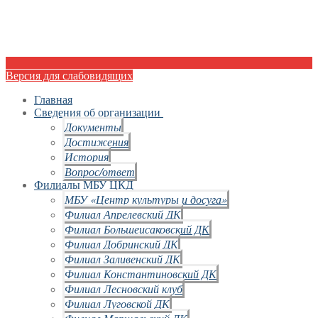
Версия для слабовидящих
Главная
Сведения об организации
Документы
Достижения
История
Вопрос/ответ
Филиалы МБУ ЦКД
МБУ «Центр культуры и досуга»
Филиал Апрелевский ДК
Филиал Большеисаковский ДК
Филиал Добринский ДК
Филиал Заливенский ДК
Филиал Константиновский ДК
Филиал Лесновский клуб
Филиал Луговской ДК