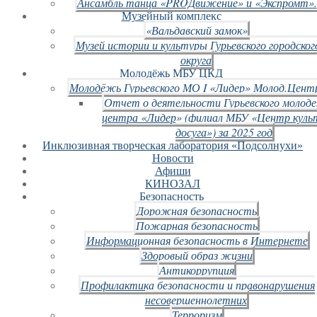
Ансамбль танца «PROДвижение» и «Экспромт».
Музейный комплекс
«Вальдавский замок»
Музей истории и культуры Гурьевского городског
округа
Молодёжь МБУ ЦКД
Молодёжь Гурьевского МО I «Лидер» Молод.Цент
Отчет о деятельности Гурьевского молод
центра «Лидер» (филиал МБУ «Центр куль
досуга») за 2025 год
Инклюзивная творческая лаборатория «Подсолнухи»
Новости
Афиши
КИНОЗАЛ
Безопасность
Дорожная безопасность
Пожарная безопасность
Информационная безопасность в Интернете
Здоровый образ жизни
Антикоррупция
Профилактика безопасности и правонарушения
несовершеннолетних
Терроризм