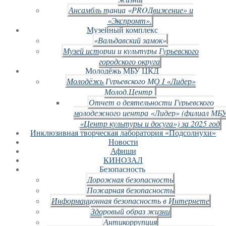
Ансамбль танца «PROДвижение» и
«Экспромт».
Музейный комплекс
«Вальдавский замок»
Музей истории и культуры Гурьевского
городского округа
Молодёжь МБУ ЦКД
Молодёжь Гурьевского МО I «Лидер»
Молод.Центр
Отчет о деятельности Гурьевского
молодежного центра «Лидер» (филиал МБ
«Центр культуры и досуга») за 2025 год
Инклюзивная творческая лаборатория «Подсолнухи»
Новости
Афиши
КИНОЗАЛ
Безопасность
Дорожная безопасность
Пожарная безопасность
Информационная безопасность в Интернете
Здоровый образ жизни
Антикоррупция