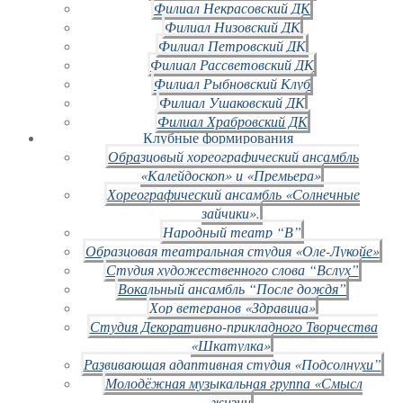
Филиал Некрасовский ДК
Филиал Низовский ДК
Филиал Петровский ДК
Филиал Рассветовский ДК
Филиал Рыбновский Клуб
Филиал Ушаковский ДК
Филиал Храбровский ДК
Клубные формирования
Образцовый хореографический ансамбль
«Калейдоскоп» и «Премьера»
Хореографический ансамбль «Солнечные
зайчики».
Народный театр “В”
Образцовая театральная студия «Оле-Лукойе»
Студия художественного слова “Вслух”
Вокальный ансамбль “После дождя”
Хор ветеранов «Здравица»
Студия Декоративно-прикладного Творчества
«Шкатулка»
Развивающая адаптивная студия «Подсолнухи”
Молодёжная музыкальная группа «Смысл
жизни