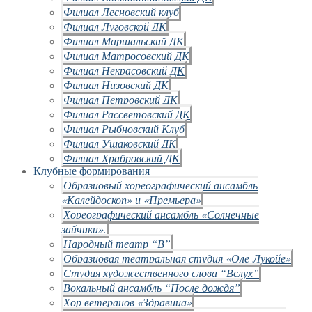
Филиал Лесновский клуб
Филиал Луговской ДК
Филиал Маршальский ДК
Филиал Матросовский ДК
Филиал Некрасовский ДК
Филиал Низовский ДК
Филиал Петровский ДК
Филиал Рассветовский ДК
Филиал Рыбновский Клуб
Филиал Ушаковский ДК
Филиал Храбровский ДК
Клубные формирования
Образцовый хореографический ансамбль
«Калейдоскоп» и «Премьера»
Хореографический ансамбль «Солнечные
зайчики».
Народный театр “В”
Образцовая театральная студия «Оле-Лукойе»
Студия художественного слова “Вслух”
Вокальный ансамбль “После дождя”
Хор ветеранов «Здравица»