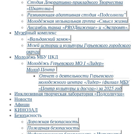
Студия Декоративно-прикладного Творчества
«Шкатулка»
Развивающая адаптивная студия «Подсолнухи”
Молодёжная музыкальная группа «Смысл жизни
Ансамбль танца «PROДвижение» и «Экспромт».
Музейный комплекс
«Вальдавский замок»
Музей истории и культуры Гурьевского городского
округа
Молодёжь МБУ ЦКД
Молодёжь Гурьевского МО I «Лидер»
Молод.Центр
Отчет о деятельности Гурьевского
молодежного центра «Лидер» (филиал МБУ
«Центр культуры и досуга») за 2025 год
Инклюзивная творческая лаборатория «Подсолнухи»
Новости
Афиши
КИНОЗАЛ
Безопасность
Дорожная безопасность
Пожарная безопасность
Информационная безопасность в Интернете