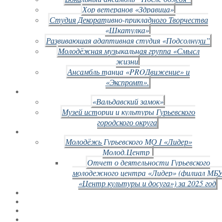
Хор ветеранов «Здравица»
Студия Декоративно-прикладного Творчества
«Шкатулка»
Развивающая адаптивная студия «Подсолнухи”
Молодёжная музыкальная группа «Смысл
жизни
Ансамбль танца «PROДвижение» и
«Экспромт».
«Вальдавский замок»
Музей истории и культуры Гурьевского
городского округа
Молодёжь Гурьевского МО I «Лидер»
Молод.Центр
Отчет о деятельности Гурьевского
молодежного центра «Лидер» (филиал МБ
«Центр культуры и досуга») за 2025 год