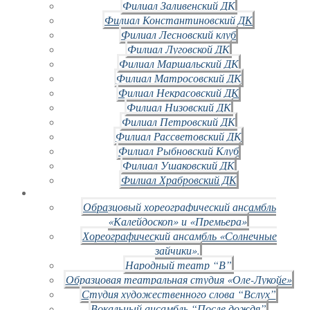
Филиал Заливенский ДК
Филиал Константиновский ДК
Филиал Лесновский клуб
Филиал Луговской ДК
Филиал Маршальский ДК
Филиал Матросовский ДК
Филиал Некрасовский ДК
Филиал Низовский ДК
Филиал Петровский ДК
Филиал Рассветовский ДК
Филиал Рыбновский Клуб
Филиал Ушаковский ДК
Филиал Храбровский ДК
Образцовый хореографический ансамбль
«Калейдоскоп» и «Премьера»
Хореографический ансамбль «Солнечные
зайчики».
Народный театр “В”
Образцовая театральная студия «Оле-Лукойе»
Студия художественного слова “Вслух”
Вокальный ансамбль “После дождя”