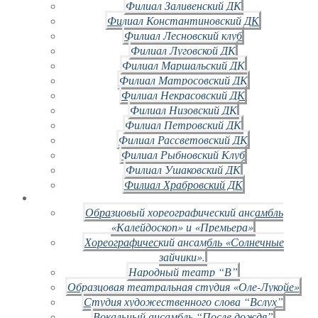
Филиал Заливенский ДК
Филиал Константиновский ДК
Филиал Лесновский клуб
Филиал Луговской ДК
Филиал Маршальский ДК
Филиал Матросовский ДК
Филиал Некрасовский ДК
Филиал Низовский ДК
Филиал Петровский ДК
Филиал Рассветовский ДК
Филиал Рыбновский Клуб
Филиал Ушаковский ДК
Филиал Храбровский ДК
Образцовый хореографический ансамбль
«Калейдоскоп» и «Премьера»
Хореографический ансамбль «Солнечные
зайчики».
Народный театр “В”
Образцовая театральная студия «Оле-Лукойе»
Студия художественного слова “Вслух”
Вокальный ансамбль “После дождя”