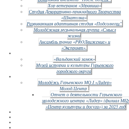
Хор ветеранов «Здравица»
Студия Декоративно-прикладного Творчества
«Шкатулка»
Развивающая адаптивная студия «Подсолнухи”
Молодёжная музыкальная группа «Смысл
жизни
Ансамбль танца «PROДвижение» и
«Экспромт».
«Вальдавский замок»
Музей истории и культуры Гурьевского
городского округа
Молодёжь Гурьевского МО I «Лидер»
Молод.Центр
Отчет о деятельности Гурьевского
молодежного центра «Лидер» (филиал МБ
«Центр культуры и досуга») за 2025 год