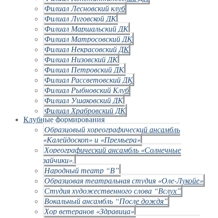
Филиал Лесновский клуб
Филиал Луговской ДК
Филиал Маршальский ДК
Филиал Матросовский ДК
Филиал Некрасовский ДК
Филиал Низовский ДК
Филиал Петровский ДК
Филиал Рассветовский ДК
Филиал Рыбновский Клуб
Филиал Ушаковский ДК
Филиал Храбровский ДК
Клубные формирования
Образцовый хореографический ансамбль
«Калейдоскоп» и «Премьера»
Хореографический ансамбль «Солнечные
зайчики».
Народный театр “В”
Образцовая театральная студия «Оле-Лукойе»
Студия художественного слова “Вслух”
Вокальный ансамбль “После дождя”
Хор ветеранов «Здравица»