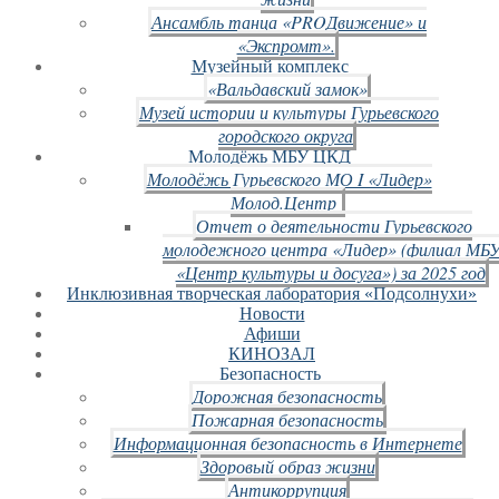
Ансамбль танца «PROДвижение» и
«Экспромт».
Музейный комплекс
«Вальдавский замок»
Музей истории и культуры Гурьевского
городского округа
Молодёжь МБУ ЦКД
Молодёжь Гурьевского МО I «Лидер»
Молод.Центр
Отчет о деятельности Гурьевского
молодежного центра «Лидер» (филиал МБ
«Центр культуры и досуга») за 2025 год
Инклюзивная творческая лаборатория «Подсолнухи»
Новости
Афиши
КИНОЗАЛ
Безопасность
Дорожная безопасность
Пожарная безопасность
Информационная безопасность в Интернете
Здоровый образ жизни
Антикоррупция