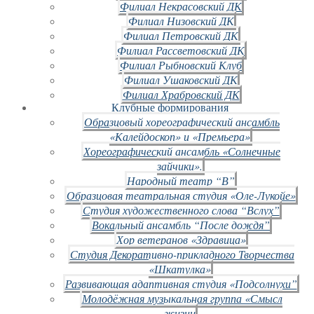
Филиал Некрасовский ДК
Филиал Низовский ДК
Филиал Петровский ДК
Филиал Рассветовский ДК
Филиал Рыбновский Клуб
Филиал Ушаковский ДК
Филиал Храбровский ДК
Клубные формирования
Образцовый хореографический ансамбль
«Калейдоскоп» и «Премьера»
Хореографический ансамбль «Солнечные
зайчики».
Народный театр “В”
Образцовая театральная студия «Оле-Лукойе»
Студия художественного слова “Вслух”
Вокальный ансамбль “После дождя”
Хор ветеранов «Здравица»
Студия Декоративно-прикладного Творчества
«Шкатулка»
Развивающая адаптивная студия «Подсолнухи”
Молодёжная музыкальная группа «Смысл
жизни