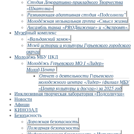
Студия Декоративно-прикладного Творчества
«Шкатулка»
Развивающая адаптивная студия «Подсолнухи”
Молодёжная музыкальная группа «Смысл жизни
Ансамбль танца «PROДвижение» и «Экспромт».
Музейный комплекс
«Вальдавский замок»
Музей истории и культуры Гурьевского городского
округа
Молодёжь МБУ ЦКД
Молодёжь Гурьевского МО I «Лидер»
Молод.Центр
Отчет о деятельности Гурьевского
молодежного центра «Лидер» (филиал МБУ
«Центр культуры и досуга») за 2025 год
Инклюзивная творческая лаборатория «Подсолнухи»
Новости
Афиши
КИНОЗАЛ
Безопасность
Дорожная безопасность
Пожарная безопасность
Информационная безопасность в Интернете