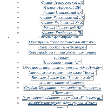
Филиал Некрасовский ДК
Филиал Низовский ДК
Филиал Петровский ДК
Филиал Рассветовский ДК
Филиал Рыбновский Клуб
Филиал Ушаковский ДК
Филиал Храбровский ДК
Клубные формирования
Образцовый хореографический ансамбль
«Калейдоскоп» и «Премьера»
Хореографический ансамбль «Солнечные
зайчики».
Народный театр “В”
Образцовая театральная студия «Оле-Лукойе»
Студия художественного слова “Вслух”
Вокальный ансамбль “После дождя”
Хор ветеранов «Здравица»
Студия Декоративно-прикладного Творчества
«Шкатулка»
Развивающая адаптивная студия «Подсолнухи”
Молодёжная музыкальная группа «Смысл
жизни