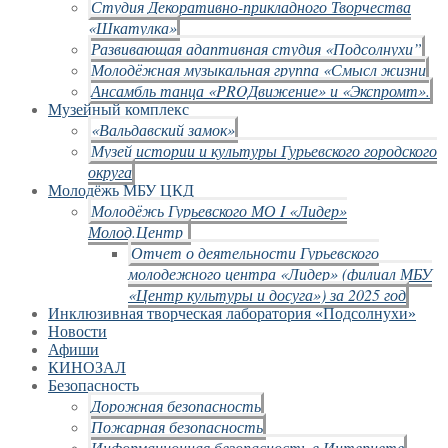
Студия Декоративно-прикладного Творчества
«Шкатулка»
Развивающая адаптивная студия «Подсолнухи”
Молодёжная музыкальная группа «Смысл жизни
Ансамбль танца «PROДвижение» и «Экспромт».
Музейный комплекс
«Вальдавский замок»
Музей истории и культуры Гурьевского городского
округа
Молодёжь МБУ ЦКД
Молодёжь Гурьевского МО I «Лидер»
Молод.Центр
Отчет о деятельности Гурьевского
молодежного центра «Лидер» (филиал МБУ
«Центр культуры и досуга») за 2025 год
Инклюзивная творческая лаборатория «Подсолнухи»
Новости
Афиши
КИНОЗАЛ
Безопасность
Дорожная безопасность
Пожарная безопасность
Информационная безопасность в Интернете