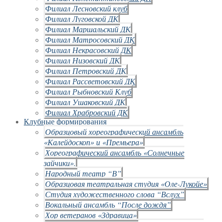
Филиал Лесновский клуб
Филиал Луговской ДК
Филиал Маршальский ДК
Филиал Матросовский ДК
Филиал Некрасовский ДК
Филиал Низовский ДК
Филиал Петровский ДК
Филиал Рассветовский ДК
Филиал Рыбновский Клуб
Филиал Ушаковский ДК
Филиал Храбровский ДК
Клубные формирования
Образцовый хореографический ансамбль
«Калейдоскоп» и «Премьера»
Хореографический ансамбль «Солнечные
зайчики».
Народный театр “В”
Образцовая театральная студия «Оле-Лукойе»
Студия художественного слова “Вслух”
Вокальный ансамбль “После дождя”
Хор ветеранов «Здравица»