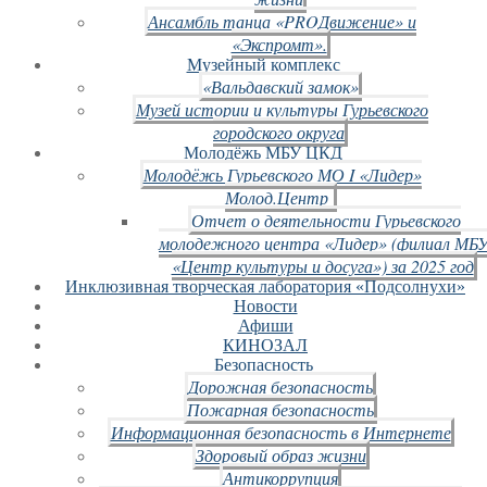
Ансамбль танца «PROДвижение» и
«Экспромт».
Музейный комплекс
«Вальдавский замок»
Музей истории и культуры Гурьевского
городского округа
Молодёжь МБУ ЦКД
Молодёжь Гурьевского МО I «Лидер»
Молод.Центр
Отчет о деятельности Гурьевского
молодежного центра «Лидер» (филиал МБ
«Центр культуры и досуга») за 2025 год
Инклюзивная творческая лаборатория «Подсолнухи»
Новости
Афиши
КИНОЗАЛ
Безопасность
Дорожная безопасность
Пожарная безопасность
Информационная безопасность в Интернете
Здоровый образ жизни
Антикоррупция